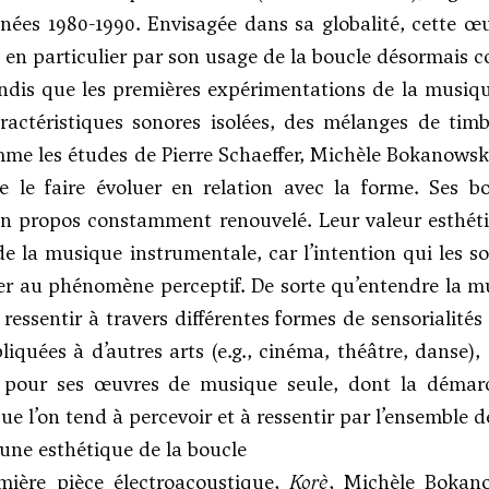
nées 1980-1990. Envisagée dans sa globalité, cette œuv
 en particulier par son usage de la boucle désormais
andis que les premières expérimentations de la musique
ractéristiques sonores isolées, des mélanges de tim
me les études de Pierre Schaeffer, Michèle Bokanowski
 le faire évoluer en relation avec la forme. Ses bou
un propos constamment renouvelé. Leur valeur esthét
de la musique instrumentale, car l’intention qui les s
r au phénomène perceptif. De sorte qu’entendre la m
a ressentir à travers différentes formes de sensorialité
iquées à d’autres arts (e.g., cinéma, théâtre, danse)
i pour ses œuvres de musique seule, dont la démarc
ue l’on tend à percevoir et à ressentir par l’ensemble d
’une esthétique de la boucle
mière pièce électroacoustique,
Korè
, Michèle Bokano