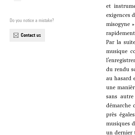
et instrum
exigences d
Do you notice a mistake?
misogyne » 
rapidement 
contact us
Par la suit
musique co
l’enregistr
du rendu so
au hasard e
une manière
sans autre
démarche co
près égale
musiques de
un dernier 