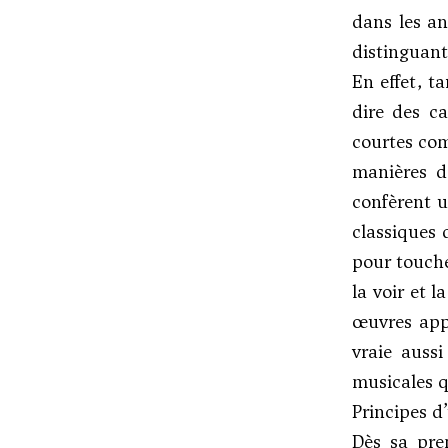
dans les an
distinguant
En effet, t
dire des ca
courtes com
manières de
confèrent 
classiques 
pour touche
la voir et l
œuvres appl
vraie auss
musicales q
Principes d
Dès sa pre