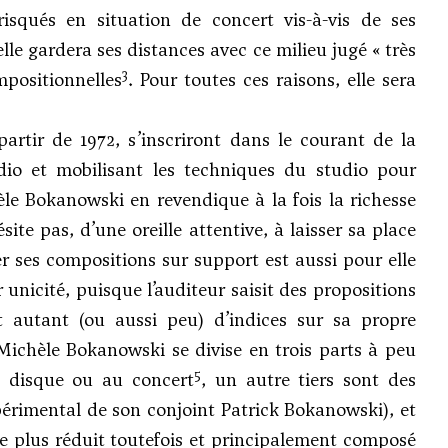
risqués en situation de concert vis-à-vis de ses
lle gardera ses distances avec ce milieu jugé « très
3
mpositionnelles
. Pour toutes ces raisons, elle sera
artir de 1972, s’inscriront dans le courant de la
io et mobilisant les techniques du studio pour
èle Bokanowski en revendique à la fois la richesse
ite pas, d’une oreille attentive, à laisser sa place
er ses compositions sur support est aussi pour elle
 unicité, puisque l’auditeur saisit des propositions
 autant (ou aussi peu) d’indices sur sa propre
ichèle Bokanowski se divise en trois parts à peu
5
u disque ou au concert
, un autre tiers sont des
érimental de son conjoint Patrick Bokanowski), et
re plus réduit toutefois et principalement composé