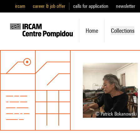
ircam
career & job offer
calls for application
newsletter
Home
Collections
© Patrick Bokanowski