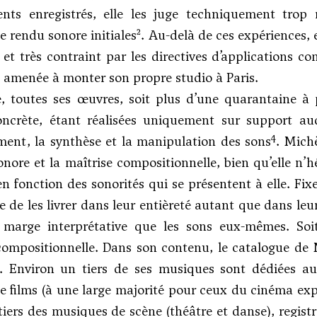
ents enregistrés, elle les juge techniquement trop 
2
e rendu sonore initiales
. Au-delà de ces expériences, e
et très contraint par les directives d’applications co
amenée à monter son propre studio à Paris.
e, toutes ses œuvres, soit plus d’une quarantaine à p
ncrète, étant réalisées uniquement sur support aud
4
ement, la synthèse et la manipulation des sons
. Mich
nore et la maîtrise compositionnelle, bien qu’elle n’hés
n fonction des sonorités qui se présentent à elle. Fix
 de les livrer dans leur entièreté autant que dans leur
 marge interprétative que les sons eux-mêmes. Soit
mpositionnelle. Dans son contenu, le catalogue de M
s. Environ un tiers de ses musiques sont dédiées a
 films (à une large majorité pour ceux du cinéma exp
tiers des musiques de scène (théâtre et danse), regist