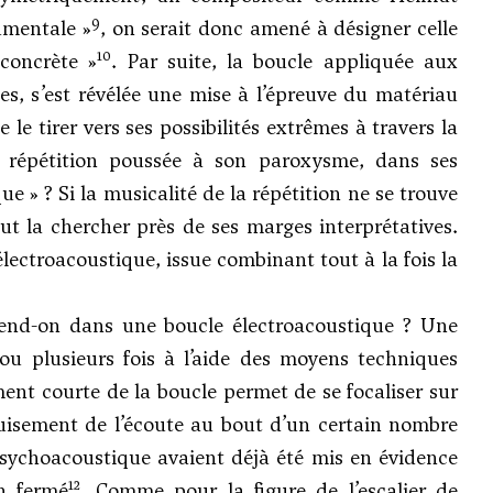
9
umentale »
, on serait donc amené à désigner celle
10
concrète »
. Par suite, la boucle appliquée aux
es, s’est révélée une mise à l’épreuve du matériau
le tirer vers ses possibilités extrêmes à travers la
 la répétition poussée à son paroxysme, dans ses
e » ? Si la musicalité de la répétition ne se trouve
faut la chercher près de ses marges interprétatives.
électroacoustique, issue combinant tout à la fois la
tend-on dans une boucle électroacoustique ? Une
 ou plusieurs fois à l’aide des moyens techniques
ment courte de la boucle permet de se focaliser sur
épuisement de l’écoute au bout d’un certain nombre
 psychoacoustique avaient déjà été mis en évidence
12
n fermé
. Comme pour la figure de l’escalier de