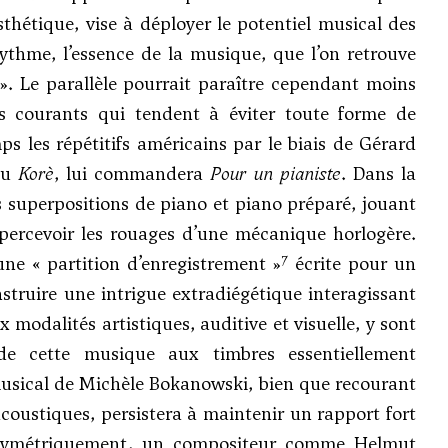
sthétique, vise à déployer le potentiel musical des
rythme, l’essence de la musique, que l’on retrouve
. Le parallèle pourrait paraître cependant moins
es courants qui tendent à éviter toute forme de
s les répétitifs américains par le biais de Gérard
du
Korè
, lui commandera
Pour un pianiste
. Dans la
s superpositions de piano et piano préparé, jouant
 percevoir les rouages d’une mécanique horlogère.
7
une « partition d’enregistrement »
écrite pour un
nstruire une intrigue extradiégétique interagissant
modalités artistiques, auditive et visuelle, y sont
e cette musique aux timbres essentiellement
 musical de Michèle Bokanowski, bien que recourant
acoustiques, persistera à maintenir un rapport fort
 symétriquement, un compositeur comme
Helmut