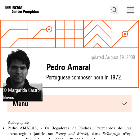
updated August 19, 2008
Pedro Amaral
Portuguese composer born in 1972.
© Margarida Castro
Neves
menu
Bibliographie
Pedro AMARAL, «
Os Jogadores de Xadrez, Fragmentos de uma
dramaturgia
» (article sur
Poetry and Music
), dans
Relâmpago
n°19,