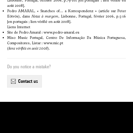
Lisbonne, Portugal, octobre 2006, p.79-101 [en portugais ; lien vérifié en
août 2008].
Pedro AMARAL, «
Snatches of... a Korrespondenz
» (article sur Peter
Eötvös), dans
Notas à margem
, Lisbonne, Portugal, février 2006, p.5-16
[en portugais ; lien vérifié en août 2008].
Liens Internet
Site de Pedro Amaral :
www.pedro-amaral.eu
Miso Music Portugal, Centro De Informação Da Música Portuguesa,
Compositores, Listar :
www.mic.pt
(
liens vérifiés en août 2008
).
Do you notice a mistake?
contact us