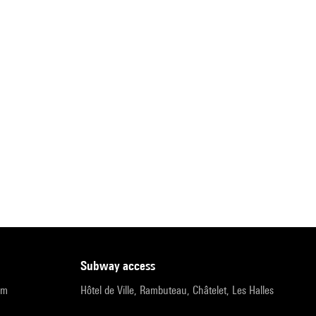
subway access
pm
Hôtel de Ville, Rambuteau, Châtelet, Les Halles