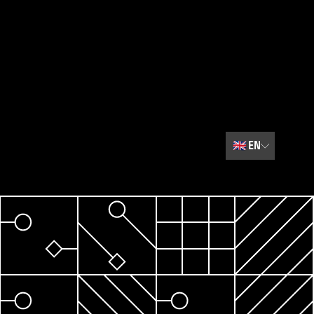
🇬🇧
EN