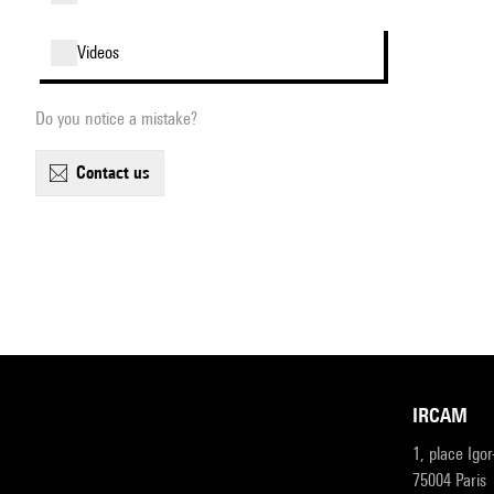
videos
Do you notice a mistake?
contact us
IRCAM
1, place Igo
75004 Paris