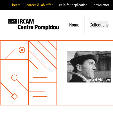
ircam
career & job offer
calls for application
newsletter
Home
Collections
© Siegrid Ablinger