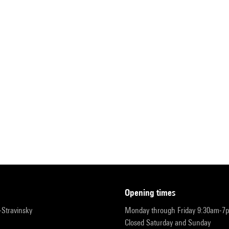
opening times
r-Stravinsky
Monday through Friday 9:30am-7
Closed Saturday and Sunday