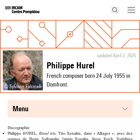
updated April 2, 2025
Philippe Hurel
French composer born 24 July 1955 in
Domfront.
© Sylviane Falcinelli
menu
Discographie
Philippe HUREL,
Ritual trio
, Trio Xenakis, dans « Alliages », avec des
œuvres de Pierre Jodlowsky, Iannis Xenakis, Steve Reich, Yoshihisa