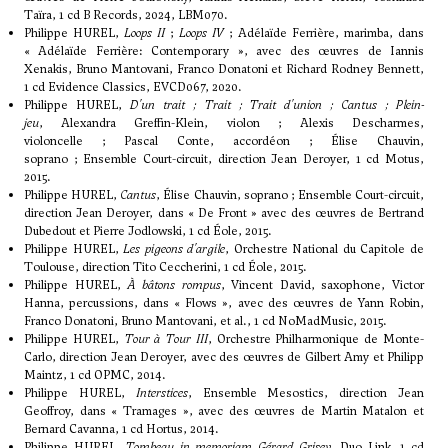
Taïra, 1 cd B Records, 2024, LBM070.
Philippe HUREL,
Loops II
;
Loops IV
; Adélaïde Ferrière, marimba, dans
« Adélaïde Ferrière: Contemporary », avec des œuvres de Iannis
Xenakis, Bruno Mantovani, Franco Donatoni et Richard Rodney Bennett,
1 cd Evidence Classics, EVCD067, 2020.
Philippe HUREL,
D'un trait ; Trait ; Trait d'union ; Cantus ; Plein-
jeu
, Alexandra Greffin-Klein, violon ; Alexis Descharmes,
violoncelle ; Pascal Conte, accordéon ; Élise Chauvin,
soprano ; Ensemble Court-circuit, direction Jean Deroyer, 1 cd Motus,
2015.
Philippe HUREL,
Cantus
, Élise Chauvin, soprano ; Ensemble Court-circuit,
direction Jean Deroyer, dans « De Front » avec des œuvres de Bertrand
Dubedout et Pierre Jodlowski, 1 cd Éole, 2015.
Philippe HUREL,
Les pigeons d'argile
, Orchestre National du Capitole de
Toulouse, direction Tito Ceccherini, 1 cd Éole, 2015.
Philippe HUREL,
À bâtons rompus
, Vincent David, saxophone, Victor
Hanna, percussions, dans « Flows », avec des œuvres de Yann Robin,
Franco Donatoni, Bruno Mantovani, et al., 1 cd NoMadMusic, 2015.
Philippe HUREL,
Tour à Tour III
, Orchestre Philharmonique de Monte-
Carlo, direction Jean Deroyer, avec des œuvres de Gilbert Amy et Philipp
Maintz, 1 cd OPMC, 2014.
Philippe HUREL,
Interstices
, Ensemble Mesostics, direction Jean
Geoffroy, dans « Tramages », avec des œuvres de Martin Matalon et
Bernard Cavanna, 1 cd Hortus, 2014.
Philippe HUREL,
Tombeau in memoriam Gérard Grisey
, Duo Link, 1 cd