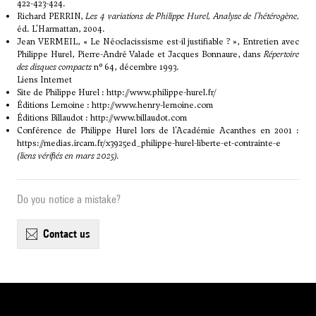
422-423-424.
Richard PERRIN,
Les 4 variations de Philippe Hurel, Analyse de l'hétérogène,
éd. L'Harmattan, 2004.
Jean VERMEIL, « Le Néoclacissisme est-il justifiable ? », Entretien avec
Philippe Hurel, Pierre-André Valade et Jacques Bonnaure, dans
Répertoire
des disques compacts
n° 64, décembre 1993.
Liens Internet
Site de Philippe Hurel :
http://www.philippe-hurel.fr/
Éditions Lemoine :
http://www.henry-lemoine.com
Éditions Billaudot :
http://www.billaudot.com
Conférence de Philippe Hurel lors de l'Académie Acanthes en 2001 :
https://medias.ircam.fr/x3925ed_philippe-hurel-liberte-et-contrainte-e
(liens vérifiés en mars 2025).
Do you notice a mistake?
contact us