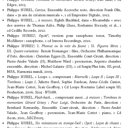
Edges, 2013.
Philippe HUREL,
Cantus
, Ensemble Accroche note, direction Frank Ollu,
dans « 30 ans de création musicale », 1 cd Empreinte Digitale, 2012.
Philippe HUREL,
... à mesure
, Eighth Blackbird, dans « Meanwhile » avec
des œuvres de Thomas Adès, Philip Glass, Roshanne Etezady, et al., 1
cd Cedille Records, 2012.
Philippe HUREL*, Opcit*, version pour saxophone tenor, Timothy
McAllister : saxophone, 1 cd Innova Recordings, 2010.
Philippe HUREL*, I.
Phonus ou la voix du faune
; II.
Figures libres
;
III.
Quatre variations
Benoit Fromanger : flûte, Orchestre Philharmonique
d'Oslo, direction : Christian Eggen (I), Ensemble Court-Circuit, direction :
Pierre-Andre Valade (II), Matthew Ward : percussion, Argento chamber
ensemble, direction : Michel Galante (III), 1 cd Soupir/Plus loin, HL prod,
MFA, Harmonia mundi, 2009.
Philippe HUREL, « Loops », comprenant :
Ritornello
;
Loops II
;
Loops III
;
Tombeau
;
Loops I
, Juliette Hurel, Sophie Dardeau, Anne-Cécile Cuniot,
Jean-Marie Cottet, Jean Geoffroy, 1 Cd Loops Nocturne Label soupir HL
Production, 2006, S214 - NT088.
Philippe HUREL,
Flash-back..
, comprenant aussi
…à mesure
;
Tombeau in
memoriam Gérard Grisey
;
Pour Luigi
, Orchestre de Paris, direction :
Bernhard Kontarsky, Ensemble Court-circuit, direction : Pierre-André
Valade, Jean Geoffroy : percussion, Jean-Marie Cottet : piano, 1 Cd
Aeon, 2001, AECD0105.
Philippe HUREL,
Six miniatures en trompe-l’oeil
;
Opcit
;
Leçon de choses
;