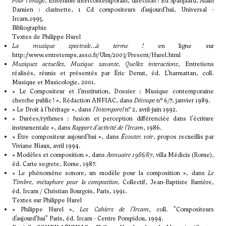
Pour l’image
, Ensemble intercontemporain, direction : Ed Spanjaard, Alain
Damien : clarinette, 1 Cd compositeurs d’aujourd’hui, Universal -
Ircam,1995.
Bibliographie
Textes de Philippe Hurel
La musique spectrale…à terme !
en ligne sur
http://www.entretemps.asso.fr/Ulm/2003/Present/Hurel.html
Musiques actuelles, Musique savante, Quelles interactions
, Entretiens
réalisés, réunis et présentés par Éric Denut, éd. L'harmattan, coll.
Musique et Musicologie, 2001.
« Le Compositeur et l'institution, Dossier : Musique contemporaine
cherche public ! », Rédaction ANFIAC, dans
Découpe
n° 6/7, janvier 1989.
« Le Droit à l'héritage », dans
l'Intemporel
nº 2, avril-juin 1992.
« Durées/rythmes : fusion et perception différenciée dans l'écriture
instrumentale », dans
Rapport d'activité de l'Ircam
, 1986.
« Être compositeur aujourd'hui », dans
Écouter, voir
, propos recueillis par
Viviane Niaux, avril 1994.
« Modèles et composition », dans
Annuaire 1986/87
, villa Médicis (Rome),
éd. Carte segrete, Rome, 1987.
« Le phénomène sonore, un modèle pour la composition », dans
Le
Timbre, métaphore pour la composition,
Collectif, Jean-Baptiste Barrière,
éd. Ircam / Christian Bourgois, Paris, 1991.
Textes sur Philippe Hurel
« Philippe Hurel »,
Les Cahiers de l’Ircam
, coll. "Compositeurs
d’aujourd’hui" Paris, éd. Ircam - Centre Pompidou, 1994.