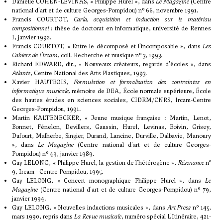
Danielle COHEN-LÉVINAS, « Philippe Hurel », dans
Le Magazine
(Centre
national d'art et de culture Georges-Pompidou) n° 66, novembre 1991.
Francis COURTOT,
Carla, acquisition et induction sur le matériau
compositionnel
: thèse de doctorat en informatique, université de Rennes
I, janvier 1992.
Francis COURTOT, « Entre le décomposé et l'incomposable », dans
Les
Cahiers de l'Ircam,
coll. Recherche et musique n° 3, 1993.
Richard EDWARD, dir., « Nouveaux créateurs, regards d'écoles », dans
Atlante
, Centre National des Arts Plastiques, 1993.
Xavier HAUTBOIS,
Formulation et formalisation des contraintes en
informatique musicale,
mémoire de DEA, École normale supérieure, École
des hautes études en sciences sociales, CIDRM/CNRS, Ircam-Centre
Georges-Pompidou, 1991.
Martin KALTENECKER, « Jeune musique française : Martin, Lenot,
Bonnet, Fénelon, Devillers, Gaussin, Hurel, Levinas, Boivin, Grisey,
Dufourt, Malherbe, Singier, Durand, Lancine, Durville, Dalbavie, Manoury
», dans
Le Magazine
(Centre national d'art et de culture Georges-
Pompidou) n° 49, janvier 1989.
Guy LELONG, « Philippe Hurel, la gestion de l'hétérogène »,
Résonance
nº
9, Ircam - Centre Pompidou, 1995.
Guy LELONG, « Concert monographique Philippe Hurel », dans
Le
Magazine
(Centre national d'art et de culture Georges-Pompidou) n° 79,
janvier 1994.
Guy LELONG, « Nouvelles inductions musicales », dans
Art Press
n° 145,
mars 1990, repris dans
La Revue musicale
, numéro spécial L'Itinéraire, 421-