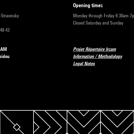
opening times
r-Stravinsky
Monday through Friday 9:30am-7
Closed Saturday and Sunday
 48 43
RCAM
Projet Répertoire Ircam
pidou
Information / Methodology
Legal Notes