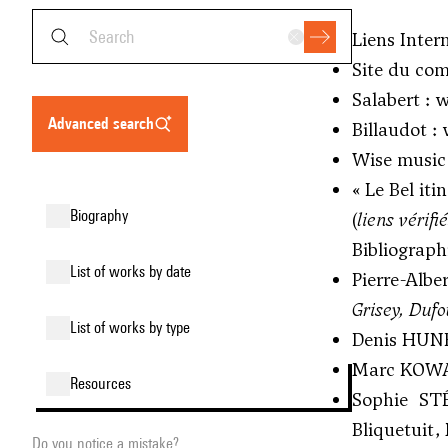
Liens Inter
Site du com
Salabert :
w
advanced search
Billaudot :
Wise music 
«
Le Bel iti
biography
(
liens vérif
Bibliographi
list of works by date
Pierre-Alb
Grisey, Dufo
list of works by type
Denis HUN
Marc KOW
resources
Sophie S
Bliquetuit, 
Do you notice a mistake?