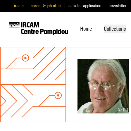
ircam
career & job offer
calls for application
newsletter
Home
Collections
© DR