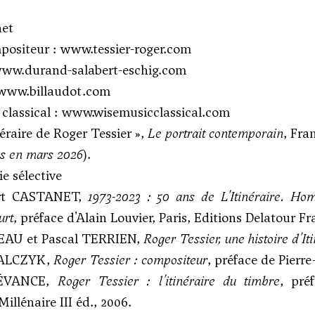
net
positeur :
www.tessier-roger.com
ww.durand-salabert-eschig.com
www.billaudot.com
classical :
www.wisemusicclassical.com
néraire de Roger Tessier
»,
Le portrait contemporain
, Fra
iés en mars 2026
).
e sélective
ert CASTANET,
1973-2023 : 50 ans de L'Itinéraire. Ho
urt
, préface d'Alain Louvier, Paris, Editions Delatour Fr
EAU et Pascal TERRIEN,
Roger Tessier, une histoire d'Iti
ALCZYK,
Roger Tessier : compositeur
, préface de Pierr
TÉVANCE,
Roger Tessier : l'itinéraire du timbre
, pré
Millénaire III éd., 2006.