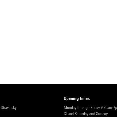
opening times
r-Stravinsky
Monday through Friday 9:30am-7
Closed Saturday and Sunday