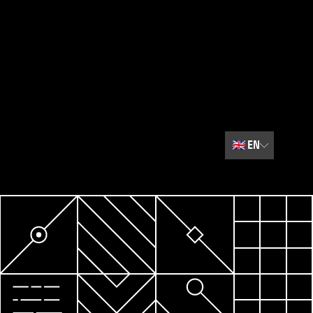
🇬🇧
EN