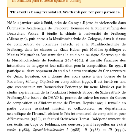
Information prior to 2002: update is coming
This text is being translated. We thank you for your patience.
Né le 2 janvier 1962 à Brühl, près de Cologne.Il joue du violoncelle dans
l'Orchestre Académique de Freibourg. Boursier de la Studienstiftung des
Deutschen Volkes, il étudie la chimie à l'université de Freibourg
(Allemagne), puis entre à la Musikhochschule de Cologne, dans la classe
de composition de
Johannes Fritsch
, et à la Musikhochschule de
Freibourg, dans les classes de
Klaus Huber
, puis
Mathias Spahlinger
et
Mesias Maiguashca
.Assistant dans le studio de musique électronique de
la Musikhochschule de Freibourg (1989-1991), il travaille l'analyse des
intonations du langage et leur utilisation pour la composition. En 1991, il
participe au développement du studio électroacoustique du Conservatoire
de Quito, Equateur, où il donne des cours grâce à une bourse de la
Rosenberg-Stiftung. Diplômé en composition (1992), il est invité en tant
que compositeur aux Darmstädter Ferientage für neue Musik et par le
studio expérimental de la fondation Heinrich Strobel du Südwestfunk de
Freibourg.Une bourse du DAAD lui permet de suivre les cours du Cursus
de composition et d'iinformatique de l'Ircam. Depuis 1993, il travaille en
partie comme assistant musical et collaborateur au département
scientifique de l'Ircam.Il obtient le Prix international de composition pour
Mikrotexturen
(1986), au festival Steirischer Herbst. Indépendamment de
ses écrits sur
Cage
ou
Feldman
, ses oeuvres, parmi lesquelles un
Trio à
cordes
(1986),
Sprachkristallisation I
(1988),
II
(1988) et
III
(1990),