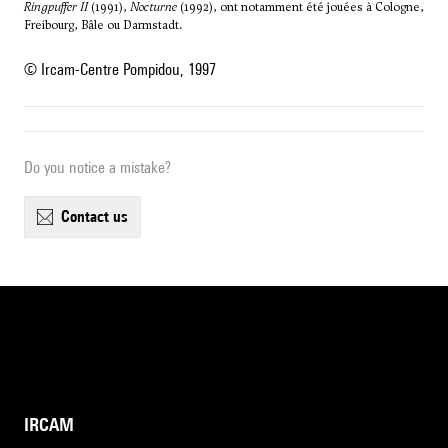
Ringpuffer II
(1991),
Nocturne
(1992), ont notamment été jouées à Cologne,
Freibourg, Bâle ou Darmstadt.
© Ircam-Centre Pompidou, 1997
Do you notice a mistake?
contact us
IRCAM