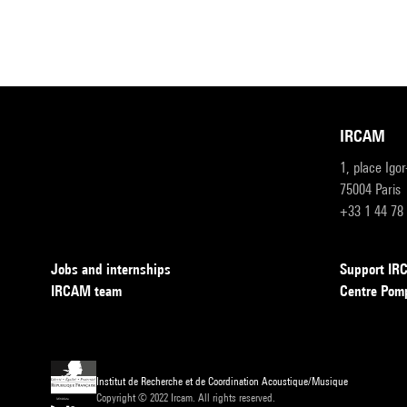
IRCAM
1, place Igo
75004 Paris
+33 1 44 78
Jobs and internships
Support I
IRCAM team
Centre Pom
Institut de Recherche et de Coordination Acoustique/Musique
Copyright © 2022 Ircam. All rights reserved.