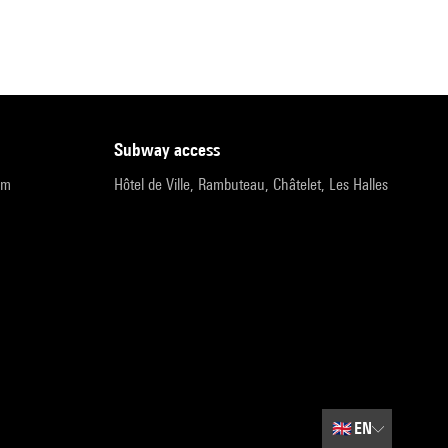
subway access
pm
Hôtel de Ville, Rambuteau, Châtelet, Les Halles
🇬🇧
EN