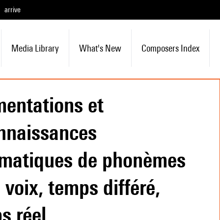
arrive
Media Library
What's New
Composers Index
entations et
nnaissances
matiques de phonèmes
 voix, temps différé,
s réel