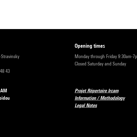
opening times
r-Stravinsky
Monday through Friday 9:30am-7
Closed Saturday and Sunday
 48 43
RCAM
Projet Répertoire Ircam
pidou
Information / Methodology
Legal Notes