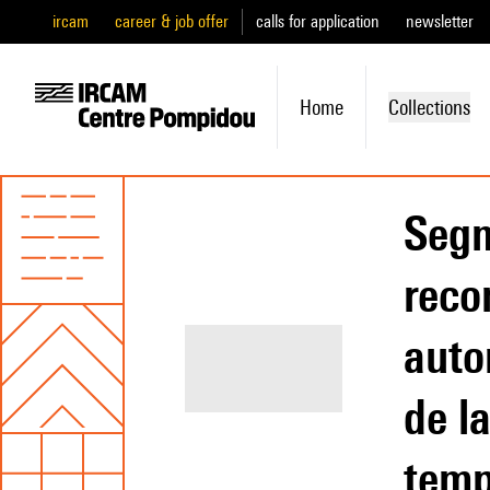
ircam
career & job offer
calls for application
newsletter
Home
Collections
Segm
reco
auto
de la
temp