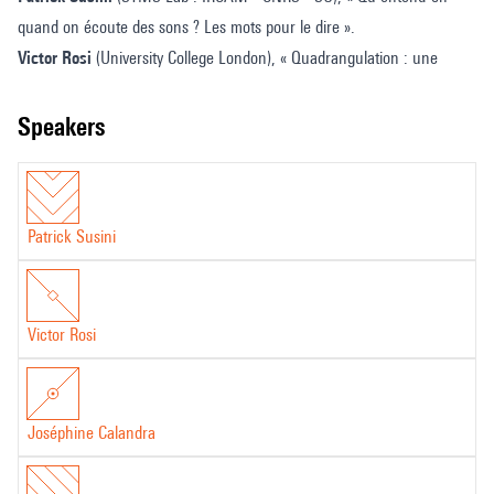
orchestration -
quand on écoute des sons ? Les mots pour le dire ».
4ème
Victor Rosi
(University College London), « Quadrangulation : une
séance
composition fondée sur la sémantique du timbre ».
Joséphine Calandra
(Université de Picardie Jules Verne, laboratoire
speakers
MIS), « L’analyse polyphonique pour l’orchestration à travers
l’Algorithmie Cognitive ».
Patrick Susini
Victor Rosi
Joséphine Calandra