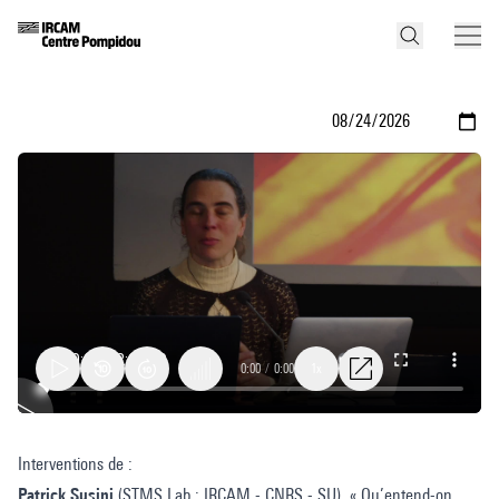
0:00
/
0:00
1x
Timbre
Interventions de :
et
Patrick Susini
(STMS Lab : IRCAM - CNRS - SU), « Qu’entend-on