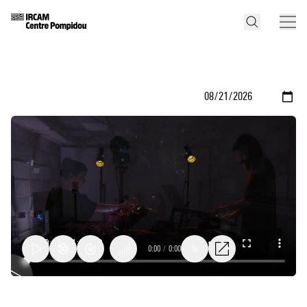
0:00
/
0:00
1x
IRCAM