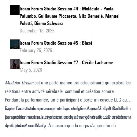
Ircam Forum Studio Session #4 : Molécule - Paola
Palumbo, Guillaume Piccareta, Nils Demerlé, Manuel
Poletti, Diemo Schwarz
December 18, 2025
Ircam Forum Studio Session #5 : Blasé
February 26, 2026
Ircam Forum Studio Session #7 : Cécile Lacharme
May 5, 2026
Modular Dream
est une performance transdisciplinaire qui explore les
relations entre activité cérébrale, sommeil et création sonore.
Pendant la performance, un·e participant·e porte un casque EEG qui
capte l’activité du cerveau en temps réel. Ces signaux sont traduits en
Direction artistique, concept et dramaturgie : Anee Molly & Bart Bell
paramètres musicaux et pilotent un système génératif connecté à un
Composition musicale, synthèse modulaire, recherche EEG, traitement
synthétiseur modulaire. À mesure que le corps s’approche du
du signal : Anee Molly
sommeil, le son se transforme. Le paysage sonore devient le reflet
Sound design, spatialisation, conception du système sonore &