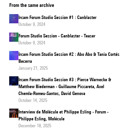
From the same archive
Forum
Studio
Ircam Forum Studio Session #1 : Canblaster
Session
October 9, 2024
#6
Forum Studio Session - Canblaster - Teaser
:
October 9, 2024
Anee
Molly
Ircam Forum Studio Session #2 : Abo Abo & Tania Cortés
Becerra
&
January 21, 2025
Bart
Bell
Ircam Forum Studio Session #3 : Pierce Warnecke &
Matthew Biederman - Guillaume Piccareta, Axel
Chemla-Romeu-Santos, David Genova
October 14, 2025
Interview de Molécule et Philippe Esling - Forum -
Philippe Esling, Molécule
December 18, 2025