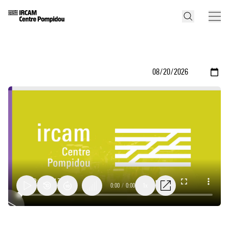
0:00
/
0:00
1x
Diwata