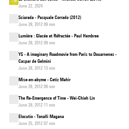
June 22, 2024
Sciarada - Pasquale Corrado (2012)
June 28, 2012 09 min
Lumière : Glacée et Réfractée - Paul Hembree
June 28, 2012 09 min
YS - A imaginary Roadmovie from Paris to Douarnenez -
Caspar de Gelmini
June 28, 2012 13 min
Mise-en-abyme - Cetiz Mahir
June 28, 2012 09 min
The Re-Emergence of Time - Wei-Chieh Lin
June 28, 2012 11 min
Elocutio - Tonalli Magana
June 25, 2012 07 min