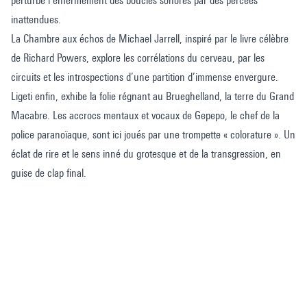
perturbe l’enfermement des boucles sonores par des percées
inattendues.
La Chambre aux échos de Michael Jarrell, inspiré par le livre célèbre
de Richard Powers, explore les corrélations du cerveau, par les
circuits et les introspections d’une partition d’immense envergure.
Ligeti enfin, exhibe la folie régnant au Brueghelland, la terre du Grand
Macabre. Les accrocs mentaux et vocaux de Gepepo, le chef de la
police paranoïaque, sont ici joués par une trompette « colorature ». Un
éclat de rire et le sens inné du grotesque et de la transgression, en
guise de clap final.