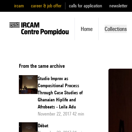
ircam
career & job offer
calls for application
newsletter
Home
Collections
From the same archive
Studio Improv as
Compositional Process
Through Case Studies of
Ghanaian Hiplife and
Afrobeats - Leila Adu
November 22, 2017 42 min
Débat