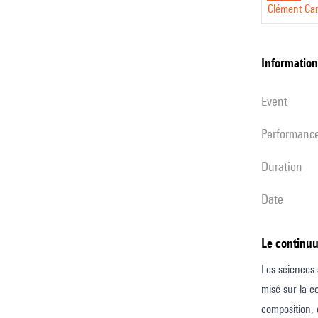
Clément Ca
le
process
de
information
création
event
du
projet
performanc
Sillons
duration
date
Le continu
Les sciences 
misé sur la c
composition, q