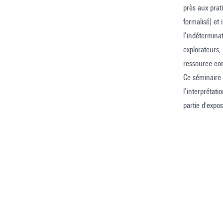
près aux prat
formalisé) et
l’indétermina
explorateurs,
ressource com
Ce séminaire 
l’interprétat
partie d'expos