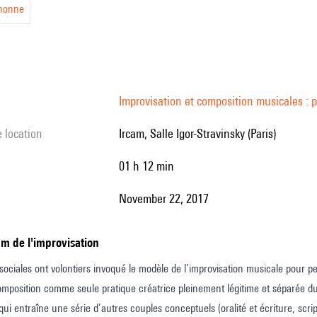
nonne
us
Improvisation et composition musicales : p
e location
Ircam, Salle Igor-Stravinsky (Paris)
01 h 12 min
November 22, 2017
um de l'improvisation
sociales ont volontiers invoqué le modèle de l’improvisation musicale pour pe
omposition comme seule pratique créatrice pleinement légitime et séparée du
ui entraîne une série d’autres couples conceptuels (oralité et écriture, script 