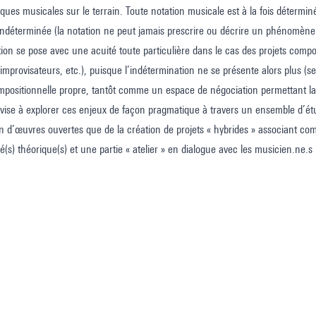
iques musicales sur le terrain. Toute notation musicale est à la fois détermi
 indéterminée (la notation ne peut jamais prescrire ou décrire un phénomène
tion se pose avec une acuité toute particulière dans le cas des projets compos
 improvisateurs, etc.), puisque l’indétermination ne se présente alors plu
positionnelle propre, tantôt comme un espace de négociation permettant la c
vise à explorer ces enjeux de façon pragmatique à travers un ensemble d’étu
ion d’œuvres ouvertes que de la création de projets « hybrides » associant co
é(s) théorique(s) et une partie « atelier » en dialogue avec les musicien.ne.s i