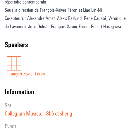
répertoire contemporain]
Sous la direction de François-Xaiver Féron et Liao Lin-Ni
Co-auteurs : Alexandre Amat, Alexis Baskind, René Caussé, Véronique
de Lavenère, Julie Delisle, François-Xavier Féron, Robert Hasegawa,
Liao Lin-Ni, Maxime Mckinley, Wataru Miyakawa, Mikako Mizuno,
Toru Momii, François Picard, Seiko Suzuki et Wu Wei
speakers
François-Xavier Féron
information
set
Collegium Musicæ - Shô et sheng
event