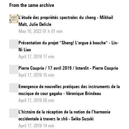
From the same archive
de
la
L’étude des propriétés spectrales du sheng - Mikhail
revue
Malt, Julie Delisle
Circuit
May 10, 2022 01 h 01 min
-
Présentation du projet "Sheng! L'orgue à bouche" - Lin-
musique
Ni Liao
contemporaine,
April 17, 2019 17 min
Vol.
Pierre Couprie / 17 avril 2019 / Interdit - Pierre Couprie
32,
April 17, 2019 15 min
n°
1
Emergence de nouvelles pratiques des instruments de la
musique de cour gagaku - Véronique Brindeau
April 17, 2019 26 min
L’histoire de la réception de la notion de l’harmonie
occidentale à travers le shô - Seiko Suzuki
April 17, 2019 14 min