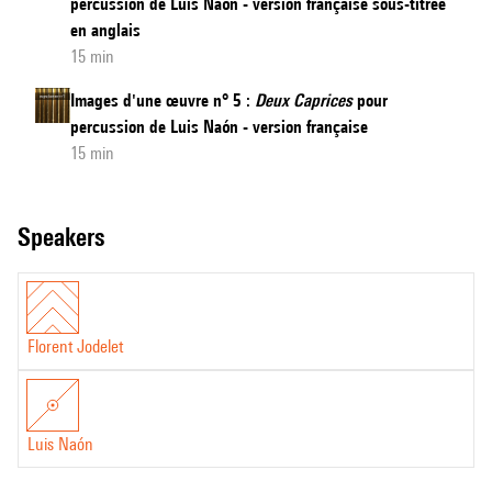
percussion de Luis Naón - version française sous-titrée
en anglais
15 min
Images d'une œuvre n° 5 :
Deux Caprices
pour
percussion de Luis Naón - version française
15 min
speakers
Florent Jodelet
Luis Naón