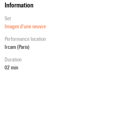
information
set
Images d'une oeuvre
performance location
Ircam (Paris)
duration
02 min