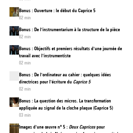
Bonus : Ouverture : le début du Caprice 5
02 min
Bonus : De l'instrumentarium à la structure de la pièce
02 min
Bonus : Objectifs et premiers résultats d'une journée de
travail avec l'instrumentiste
02 min
Bonus : De l'ordinateur au cahier : quelques idées
directrices pour l'écriture du
Caprice 5
02 min
Bonus : La question des micros. La transformation
appliquée au signal de la cloche plaque (Caprice 5)
03 min
Images d'une œuvre n° 5 :
Deux Caprices
pour