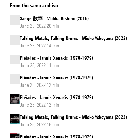
From the same archive
散
華
Sange 散華 - Malika Kishino (2016)
June 25, 2022 20 min
Talking Metals, Talking Drums - Mioko Yokoyama (2022)
June 25, 2022 14 min
Pléïades - Iannis Xenakis (1978-1979)
June 25, 2022 11 min
Pléïades - Iannis Xenakis (1978-1979)
June 25, 2022 12 min
Pléïades - Iannis Xenakis (1978-1979)
June 25, 2022 12 min
Talking Metals, Talking Drums - Mioko Yokoyama (2022)
June 25, 2022 15 min
Pléïades - Iannis Xenakis (1978-1979)