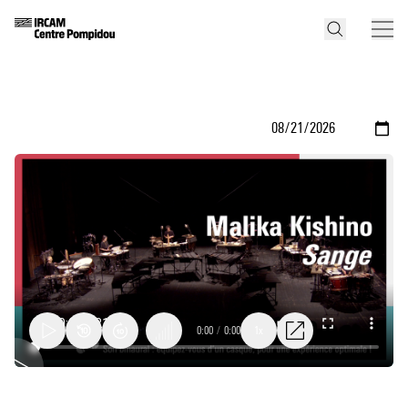
0:00
/
0:00
1x
Sange