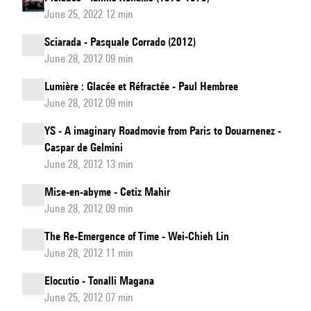
June 25, 2022 12 min
Sciarada - Pasquale Corrado (2012)
June 28, 2012 09 min
Lumière : Glacée et Réfractée - Paul Hembree
June 28, 2012 09 min
YS - A imaginary Roadmovie from Paris to Douarnenez -
Caspar de Gelmini
June 28, 2012 13 min
Mise-en-abyme - Cetiz Mahir
June 28, 2012 09 min
The Re-Emergence of Time - Wei-Chieh Lin
June 28, 2012 11 min
Elocutio - Tonalli Magana
June 25, 2012 07 min