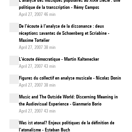
L’analyse des musiques populaires au XIXe siècle : une
politique de la transcription - Rémy Campos
April 27, 2007 46 min
De l’écoute à l’analyse de la dissonance : deux
réceptions savantes de Schoenberg et Scriabine -
Maxime Tortelier
April 27, 2007 38 min
L’écoute démocratique - Martin Kaltenecker
April 27, 2007 43 min
Figures du collectif en analyse musicale - Nicolas Donin
April 27, 2007 38 min
Music and The Outside World: Discerning Meaning in
the Audiovisual Experience - Gianmario Borio
April 27, 2007 43 min
Was ist atonal? Enjeux politiques de la définition de
l’atonalisme - Esteban Buch