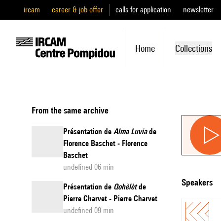
ircam
career & job offer
calls for application
newsletter
Home
Collections
From the same archive
Présentation de
Alma Luvia
de
Florence Baschet - Florence
Baschet
undefined 06 min
speakers
Présentation de
Qohèlèt
de
Pierre Charvet - Pierre Charvet
undefined 09 min