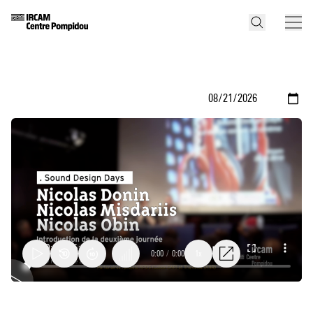
0:00
/
0:00
1x
Sound