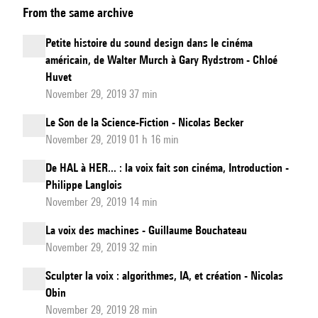
From the same archive
Design
Days,
Petite histoire du sound design dans le cinéma
deuxième
américain, de Walter Murch à Gary Rydstrom - Chloé
journée
Huvet
-
November 29, 2019 37 min
Introduction
Le Son de la Science-Fiction - Nicolas Becker
November 29, 2019 01 h 16 min
De HAL à HER... : la voix fait son cinéma, Introduction -
Philippe Langlois
November 29, 2019 14 min
La voix des machines - Guillaume Bouchateau
November 29, 2019 32 min
Sculpter la voix : algorithmes, IA, et création - Nicolas
Obin
November 29, 2019 28 min