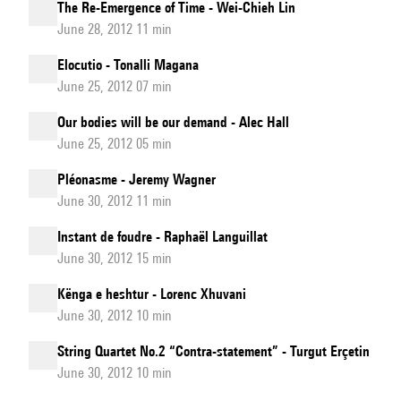
The Re-Emergence of Time - Wei-Chieh Lin
June 28, 2012 11 min
Elocutio - Tonalli Magana
June 25, 2012 07 min
Our bodies will be our demand - Alec Hall
June 25, 2012 05 min
Pléonasme - Jeremy Wagner
June 30, 2012 11 min
Instant de foudre - Raphaël Languillat
June 30, 2012 15 min
Kënga e heshtur - Lorenc Xhuvani
June 30, 2012 10 min
String Quartet No.2 “Contra-statement” - Turgut Erçetin
June 30, 2012 10 min