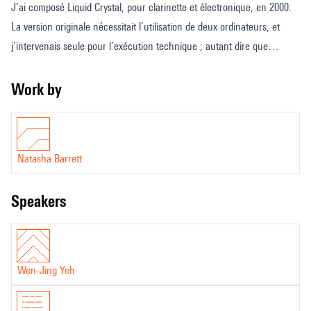
J’ai composé Liquid Crystal, pour clarinette et électronique, en 2000.
La version originale nécessitait l’utilisation de deux ordinateurs, et
j’intervenais seule pour l’exécution technique ; autant dire que
chaque performance était un défi. Au cours des 22 dernières années,
les technologies et les connaissances ont considérablement progressé.
Work by
Aujourd’hui, avec un simple ordinateur, et un interprète prêt à se
frotter à la virtuosité de la partition pour clarinette, l’œuvre retrouve
un nouveau souffle. Liquid Crystal traite de l’ambiguïté entre l’ordre et
Natasha Barrett
le désordre, l’allégresse et la mélancolie, l’énergie et la fatigue que
nous ressentons intérieurement.
speakers
Natasha Barrett
(traduit de l’anglais par Murielle Ducas)
Wen-Jing Yeh