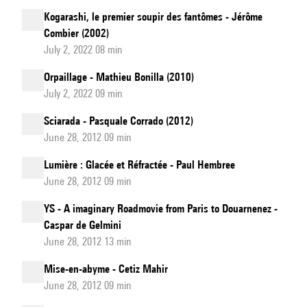
Kogarashi, le premier soupir des fantômes - Jérôme
Combier (2002)
July 2, 2022 08 min
Orpaillage - Mathieu Bonilla (2010)
July 2, 2022 09 min
Sciarada - Pasquale Corrado (2012)
June 28, 2012 09 min
Lumière : Glacée et Réfractée - Paul Hembree
June 28, 2012 09 min
YS - A imaginary Roadmovie from Paris to Douarnenez -
Caspar de Gelmini
June 28, 2012 13 min
Mise-en-abyme - Cetiz Mahir
June 28, 2012 09 min