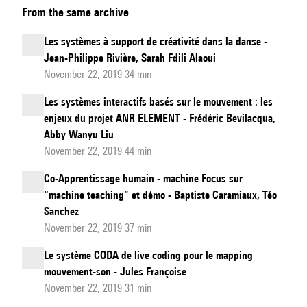
From the same archive
ronde
Les systèmes à support de créativité dans la danse -
Jean-Philippe Rivière, Sarah Fdili Alaoui
November 22, 2019 34 min
Les systèmes interactifs basés sur le mouvement : les
enjeux du projet ANR ELEMENT - Frédéric Bevilacqua,
Abby Wanyu Liu
November 22, 2019 44 min
Co-Apprentissage humain - machine Focus sur
“machine teaching” et démo - Baptiste Caramiaux, Téo
Sanchez
November 22, 2019 37 min
Le système CODA de live coding pour le mapping
mouvement-son - Jules Françoise
November 22, 2019 31 min