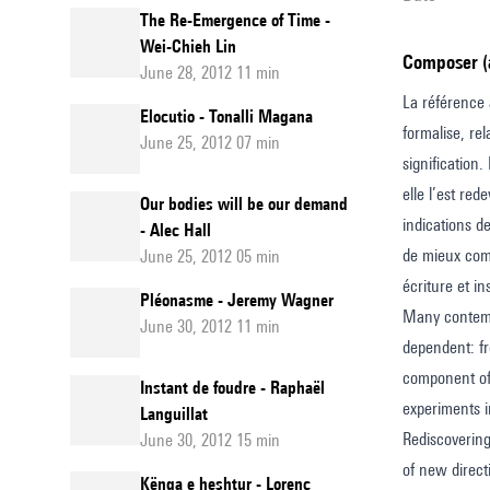
The Re-Emergence of Time -
Wei-Chieh Lin
Composer (
June 28, 2012 11 min
La référence 
Elocutio - Tonalli Magana
formalise, re
June 25, 2012 07 min
signification
elle l’est re
Our bodies will be our demand
indications d
- Alec Hall
de mieux comp
June 25, 2012 05 min
écriture et i
Pléonasme - Jeremy Wagner
Many contempo
June 30, 2012 11 min
dependent: fr
component of 
Instant de foudre - Raphaël
experiments i
Languillat
Rediscovering
June 30, 2012 15 min
of new direct
Kënga e heshtur - Lorenc