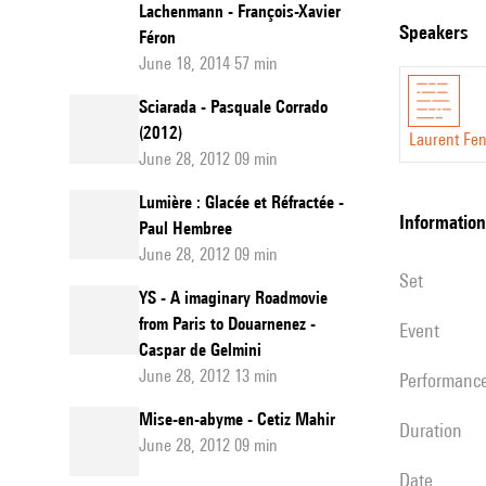
Lachenmann - François-Xavier
corporelles pa
Lachen
speakers
Féron
à être pensé 
et
June 18, 2014 57 min
différentes (
Sciarrin
Sciarada - Pasquale Corrado
son répertoir
:
(2012)
la main du pe
Laurent Fe
autour
June 28, 2012 09 min
de
Lumière : Glacée et Réfractée -
information
Mani.D
Paul Hembree
June 28, 2012 09 min
Leonard
set
de
YS - A imaginary Roadmovie
Pierluig
from Paris to Douarnenez -
event
Caspar de Gelmini
Billone
June 28, 2012 13 min
performanc
Mise-en-abyme - Cetiz Mahir
duration
June 28, 2012 09 min
date