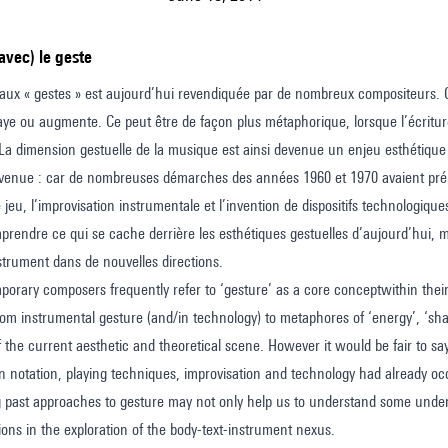
avec) le geste
aux « gestes » est aujourd’hui revendiquée par de nombreux compositeurs. C
laye ou augmente. Ce peut être de façon plus métaphorique, lorsque l’écriture
. La dimension gestuelle de la musique est ainsi devenue un enjeu esthétique 
devenue : car de nombreuses démarches des années 1960 et 1970 avaient prépar
e jeu, l’improvisation instrumentale et l’invention de dispositifs technologiq
rendre ce qui se cache derrière les esthétiques gestuelles d’aujourd’hui, ma
nstrument dans de nouvelles directions.
rary composers frequently refer to ‘gesture’ as a core conceptwithin thei
om instrumental gesture (and/in technology) to metaphores of ‘energy’, ‘sh
the current aesthetic and theoretical scene. However it would be fair to say 
n notation, playing techniques, improvisation and technology had already oc
 past approaches to gesture may not only help us to understand some underl
ions in the exploration of the body-text-instrument nexus.