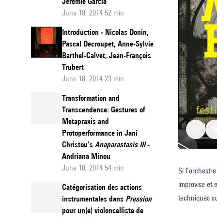
Jérémie Garcia
June 18, 2014 52 min
Introduction - Nicolas Donin,
Pascal Decroupet, Anne-Sylvie
Barthel-Calvet, Jean-François
Trubert
June 18, 2014 23 min
Transformation and
Transcendence: Gestures of
Metapraxis and
Protoperformance in Jani
Christou’s
Anaparastasis III
-
Andriana Minou
June 18, 2014 54 min
Si l’orchestre
Corps-
improvise et 
instrum
Catégorisation des actions
techniques so
instrumentales dans
Pression
écriture
pour un(e) violoncelliste de
devenir sécul
après