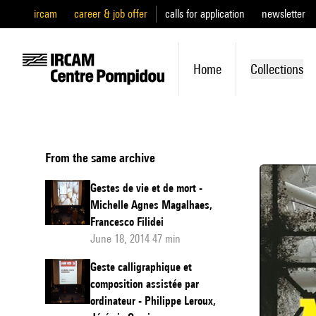
ircam
career & job offer
calls for application
newsletter
Home
Collections
From the same archive
Gestes de vie et de mort -
Michelle Agnes Magalhaes,
Francesco Filidei
June 18, 2014 47 min
Geste calligraphique et
composition assistée par
ordinateur - Philippe Leroux,