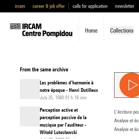
ircam
career & job offer
calls for application
newsletter
Home
Collections
From the same archive
Les problèmes d’harmonie à
notre époque - Henri Dutilleux
July 25, 1980 01 h 16 min
Perception active et
L’écriture po
perception passive de la
Analyse et éc
musique par l’auditeur -
Analyse et éc
Witold Lutosławski