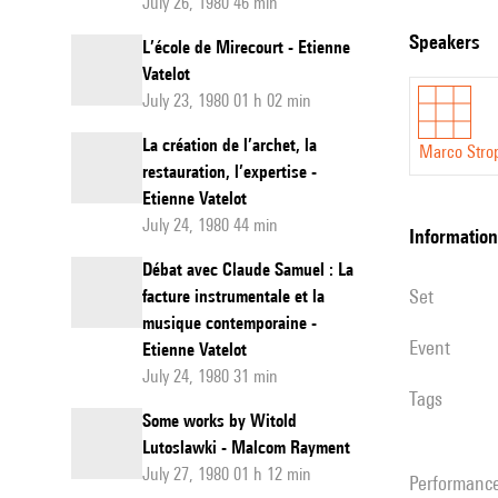
July 26, 1980 46 min
speakers
L’école de Mirecourt - Etienne
Vatelot
July 23, 1980 01 h 02 min
La création de l’archet, la
Marco Stro
restauration, l’expertise -
Etienne Vatelot
July 24, 1980 44 min
information
Débat avec Claude Samuel : La
set
facture instrumentale et la
musique contemporaine -
event
Etienne Vatelot
July 24, 1980 31 min
Tags
Some works by Witold
Lutoslawki - Malcom Rayment
July 27, 1980 01 h 12 min
performanc