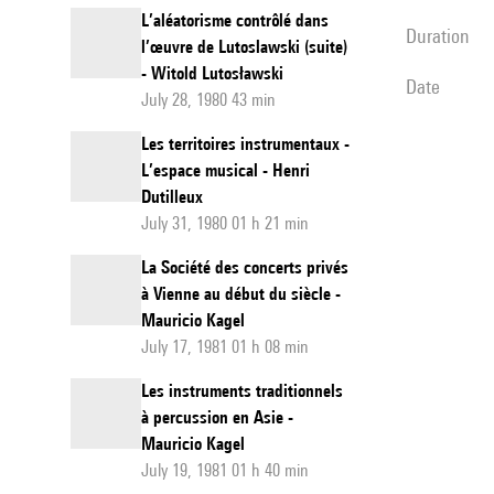
L’aléatorisme contrôlé dans
duration
l’œuvre de Lutoslawski (suite)
- Witold Lutosławski
date
July 28, 1980 43 min
Les territoires instrumentaux -
L’espace musical - Henri
Dutilleux
July 31, 1980 01 h 21 min
La Société des concerts privés
à Vienne au début du siècle -
Mauricio Kagel
July 17, 1981 01 h 08 min
Les instruments traditionnels
à percussion en Asie -
Mauricio Kagel
July 19, 1981 01 h 40 min