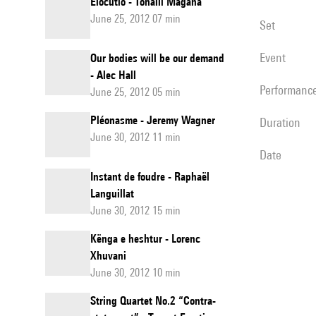
Elocutio - Tonalli Magana
June 25, 2012 07 min
set
event
Our bodies will be our demand
- Alec Hall
performanc
June 25, 2012 05 min
Pléonasme - Jeremy Wagner
duration
June 30, 2012 11 min
date
Instant de foudre - Raphaël
Languillat
June 30, 2012 15 min
Kënga e heshtur - Lorenc
Xhuvani
June 30, 2012 10 min
String Quartet No.2 “Contra-