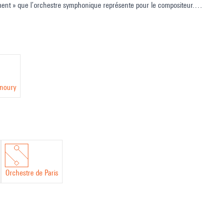
ent » que l’orchestre symphonique représente pour le compositeur.
ogramme de salle
glas
anoury
Orchestre de Paris