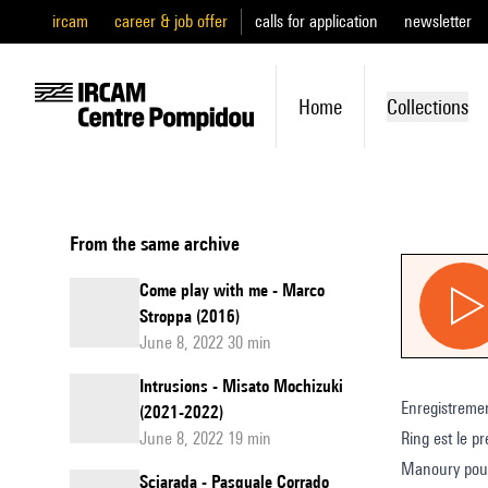
ircam
career & job offer
calls for application
newsletter
Home
Collections
From the same archive
Come play with me - Marco
Stroppa (2016)
June 8, 2022 30 min
Intrusions - Misato Mochizuki
Enregistreme
(2021-2022)
June 8, 2022 19 min
Ring est le p
Manoury pour 
Sciarada - Pasquale Corrado