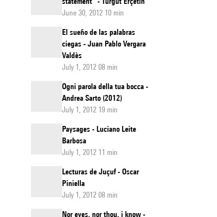
statement” - Turgut Erçetin
June 30, 2012 10 min
El sueño de las palabras
ciegas - Juan Pablo Vergara
Valdès
July 1, 2012 08 min
Ogni parola della tua bocca -
Andrea Sarto (2012)
July 1, 2012 19 min
Paysages - Luciano Leite
Barbosa
July 1, 2012 11 min
Lecturas de Juçuf - Oscar
Piniella
July 1, 2012 08 min
Nor eyes, nor thou, i know -