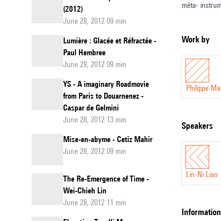
méta- instrum
(2012)
extrait du pr
June 28, 2012 09 min
Jérémie Szpir
Work by
Lumière : Glacée et Réfractée -
Paul Hembree
June 28, 2012 09 min
YS - A imaginary Roadmovie
Philippe M
from Paris to Douarnenez -
Caspar de Gelmini
June 28, 2012 13 min
speakers
Mise-en-abyme - Cetiz Mahir
June 28, 2012 09 min
Lin-Ni Liao
The Re-Emergence of Time -
Wei-Chieh Lin
June 28, 2012 11 min
information