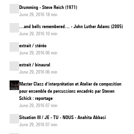
Drumming - Steve Reich (1971)
June 29, 2016 18 min
…and bells remembered… - John Luther Adams (2005)
June 29, 2016 10 min
extrait / stéréo
June 29, 2016 06 min
extrait / binaural
June 29, 2016 06 min
Master Class d'interprétation et Atelier de composition
pour ensemble de percussions encadrés par Steven
Schick : reportage
June 29, 2016 07 min
Situation III / JE - TU - NOUS - Anahita Abbasi
June 29, 2016 07 min