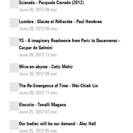
Sciarada - Pasquale Corrado (2012)
June 28, 2012 09 min
Lumière : Glacée et Réfractée - Paul Hembree
June 28, 2012 09 min
YS - A imaginary Roadmovie from Paris to Douarnenez -
Caspar de Gelmini
June 28, 2012 13 min
Mise-en-abyme - Cetiz Mahir
June 28, 2012 09 min
The Re-Emergence of Time - Wei-Chieh Lin
June 28, 2012 11 min
Elocutio - Tonalli Magana
June 25, 2012 07 min
Our bodies will be our demand - Alec Hall
June 25, 2012 05 min