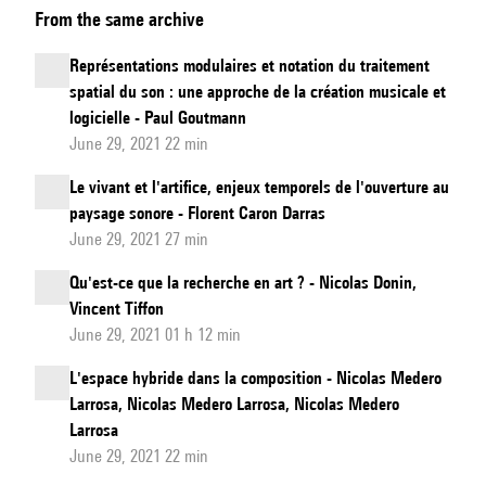
From the same archive
techniques
et
Représentations modulaires et notation du traitement
enjeux
spatial du son : une approche de la création musicale et
de
logicielle - Paul Goutmann
l'écriture
June 29, 2021 22 min
du
Le vivant et l'artifice, enjeux temporels de l'ouverture au
temps
paysage sonore - Florent Caron Darras
dans
June 29, 2021 27 min
la
Qu'est-ce que la recherche en art ? - Nicolas Donin,
musique
Vincent Tiffon
mixte
June 29, 2021 01 h 12 min
L'espace hybride dans la composition - Nicolas Medero
Larrosa, Nicolas Medero Larrosa, Nicolas Medero
Larrosa
June 29, 2021 22 min