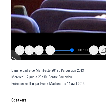
0:00
/
0:00
1x
Dans le cadre de ManiFeste-2013 : Percussion 2013
Voir-
Mercredi 12 juin à 20h30, Centre Pompidou
Toucher
Entretien réalisé par Frank Madlener le 14 avril 2013.
:
Série Sur le vif © Ircam, 2013
l’interprète,
maître
speakers