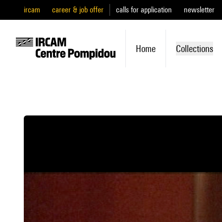
ircam
career & job offer
calls for application
newsletter
Home
Collections