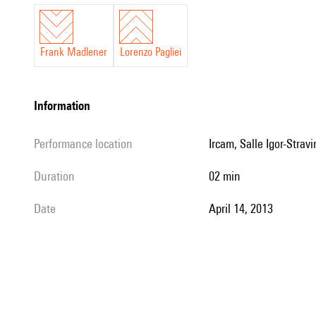
de
l’électronique
?
Frank Madlener
Lorenzo Pagliei
information
performance location
Ircam, Salle Igor-Stravi
duration
02 min
date
April 14, 2013