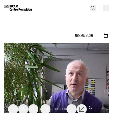
0:00
/
0:00
1x