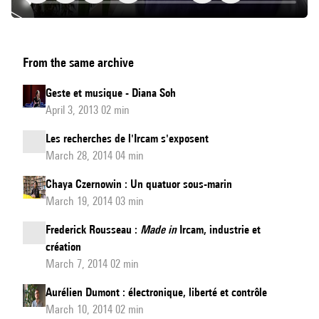
George
From the same archive
Benjamin
:
Geste et musique - Diana Soh
Diriger
April 3, 2013 02 min
-
Les recherches de l'Ircam s'exposent
Composer
March 28, 2014 04 min
Chaya Czernowin : Un quatuor sous-marin
March 19, 2014 03 min
Frederick Rousseau :
Made in
Ircam, industrie et
création
March 7, 2014 02 min
Aurélien Dumont : électronique, liberté et contrôle
March 10, 2014 02 min