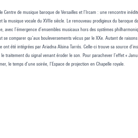
le Centre de musique baroque de Versailles et l’Ircam : une rencontre inédite 
et la musique vocale du XVIIe siècle. Le renouveau prodigieux du baroque d
e, avec l’émergence d’ensembles musicaux hors des systèmes philharmoniqu
ut se comparer qu’aux bouleversements vécus par le XXe. Autant de raisons 
le ont été intégrées par Ariadna Alsina Tarrés. Celle-ci trouve sa source d’in
y, le traitement du signal venant éroder le son. Pour parachever l’effet « Janu
mer, le temps d’une soirée, l’Espace de projection en Chapelle royale.