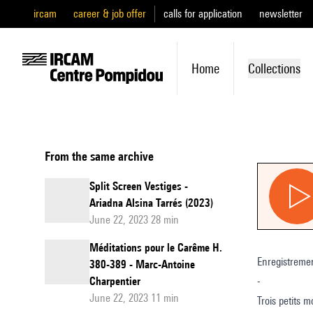
ircam
career & job offer
calls for application
newsletter
Home
Collections
From the same archive
Split Screen Vestiges -
Ariadna Alsina Tarrés (2023)
June 22, 2023 28 min
Méditations pour le Carême H.
Enregistremen
380-389 - Marc-Antoine
Charpentier
-
June 22, 2023 11 min
Trois petits m