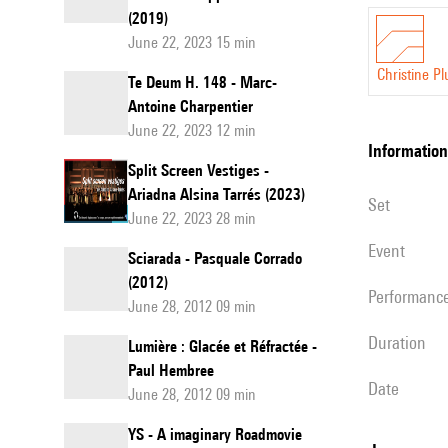
(2019)
June 22, 2023 15 min
Christine 
Te Deum H. 148 - Marc-
Antoine Charpentier
June 22, 2023 12 min
information
Split Screen Vestiges -
Ariadna Alsina Tarrés (2023)
set
June 22, 2023 28 min
event
Sciarada - Pasquale Corrado
(2012)
performanc
June 28, 2012 09 min
duration
Lumière : Glacée et Réfractée -
Paul Hembree
date
June 28, 2012 09 min
YS - A imaginary Roadmovie