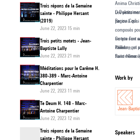
Anima Christi
Trois répons de la Semaine
O Dulcissime
Les petits mo
sainte - Philippe Hersant
(2019)
Regina Cæli
par ce à quoi 
June 22, 2023 15 min
composés pour
motets sont a
Ce que l’on sa
Trois petits motets - Jean-
Philidor, qui
italienne, et
Baptiste Lully
June 22, 2023 21 min
Saint-Honoré,
Paris même. A
Offices des T
liturgique, l
Méditations pour le Carême H.
mais sont pou
380-389 - Marc-Antoine
Work by
scrupuleuseme
Charpentier
June 22, 2023 11 min
Dulcissimi.
Te Deum H. 148 - Marc-
Jean-Baptist
Antoine Charpentier
June 22, 2023 12 min
Trois répons de la Semaine
speakers
sainte - Philippe Hersant