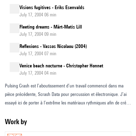
Visions fugitives - Eriks Esenvalds
July 17, 2004 06 min
Fleeting dreams - Märt-Matis Lill
July 17, 2004 09 min
Reflexions - Vassos Nicolaou (2004)
July 17, 2004 07 min
Venice beach nocturne - Christopher Honnet
July 17, 2004 04 min
Pulsing Crash est l’aboutissement d’un travail commencé dans ma
pièce précédente, Scrash Data pour percussion et électronique. J’ai
essayé ici de porter à l’extrême les matériaux rythmiques afin de créer
une tension maximale où les gestes instrumentaux enchaînés de plus
en plus vite semblent se superposer et se dissoudre dans un tempo de
Work by
plus en plus rapide. Ses structures rythmiques répétitives et évolutives