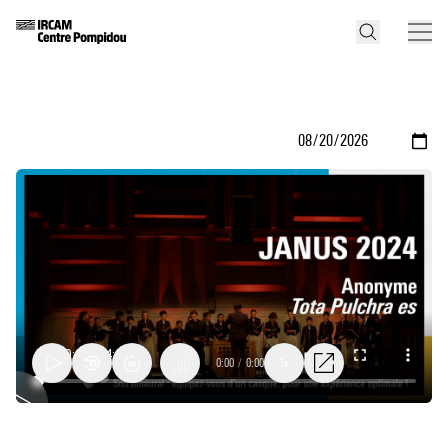
0:00
/
0:00
1x
Tota