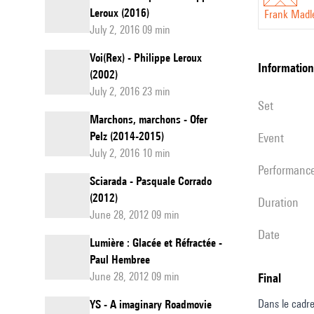
Leroux (2016)
Frank Madl
July 2, 2016 09 min
Voi(Rex) - Philippe Leroux
information
(2002)
July 2, 2016 23 min
set
Marchons, marchons - Ofer
Pelz (2014-2015)
event
July 2, 2016 10 min
performanc
Sciarada - Pasquale Corrado
(2012)
duration
June 28, 2012 09 min
date
Lumière : Glacée et Réfractée -
Paul Hembree
June 28, 2012 09 min
Final
Dans le cadre
YS - A imaginary Roadmovie