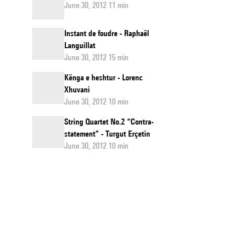
June 30, 2012 11 min
Instant de foudre - Raphaël
Languillat
June 30, 2012 15 min
Kënga e heshtur - Lorenc
Xhuvani
June 30, 2012 10 min
String Quartet No.2 “Contra-
statement” - Turgut Erçetin
June 30, 2012 10 min