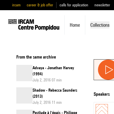
ircam
career & job offer
calls for application
newsletter
Home
Collections
From the same archive
Advaya - Jonathan Harvey
(1994)
July 2, 2016 07 min
Shadow - Rebecca Saunders
speakers
(2013)
July 2, 2016 11 min
Postlude à l'épais - Philippe