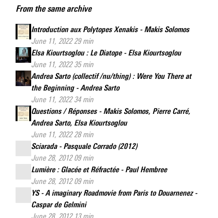
From the same archive
du
Polytope
Introduction aux
Polytopes
Xenakis - Makis Solomos
de
June 11, 2022 29 min
Cluny
Elsa Kiourtsoglou : Le
Diatope
- Elsa Kiourtsoglou
June 11, 2022 35 min
Andrea Sarto (collectif /nu/thing) :
Were You There at
the Beginning
- Andrea Sarto
June 11, 2022 34 min
Questions / Réponses - Makis Solomos, Pierre Carré,
Andrea Sarto, Elsa Kiourtsoglou
June 11, 2022 28 min
Sciarada - Pasquale Corrado (2012)
June 28, 2012 09 min
Lumière : Glacée et Réfractée - Paul Hembree
June 28, 2012 09 min
YS - A imaginary Roadmovie from Paris to Douarnenez -
Caspar de Gelmini
June 28, 2012 13 min