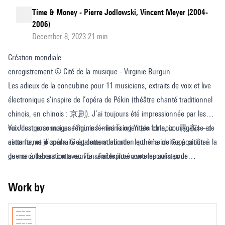
Time & Money - Pierre Jodlowski, Vincent Meyer (2004-
2006)
December 8, 2023 21 min
Création mondiale
enregistrement © Cité de la musique - Virginie Burgun
Les adieux de la concubine pour 11 musiciens, extraits de voix et live
électronique s’inspire de l’opéra de Pékin (théâtre chanté traditionnel
chinois, en chinois : 京剧). J’ai toujours été impressionnée par les
voix des personnages féminins – les Tsing Yi (en chinois : 青 衣) – de
Yu Ji est pour moi une figure féminine orientale forte, courageuse et
cette forme d’opéra. C’est cette admiration qui m’a incitée à profiter
aimante, et je souhaite également aborder le thème de l’opposition à la
de ma collaboration avec l’Ensemble intercontemporain pour
guerre à travers cette œuvre. J’ai exploré avec les solistes de
composer une pièce multiculturelle qui utilise un langage musical
l’Ensemble intercontemporain la vocalité de leurs instruments. Grâce
contemporain et des techniques de musique assistée par ordinateur
au traitement électronique live et à la synthèse vocale, je crée une
Work by
afin de retranscrire cet art oriental magnifique et historique. Les
sorte de « dégradé sonore » entre les timbres des instruments et les
extraits audio sont empruntés à l’illustre pièce Adieu ma concubine du
voix des Tsing Yi. À partir de cette matière, j’explore les possibilités de