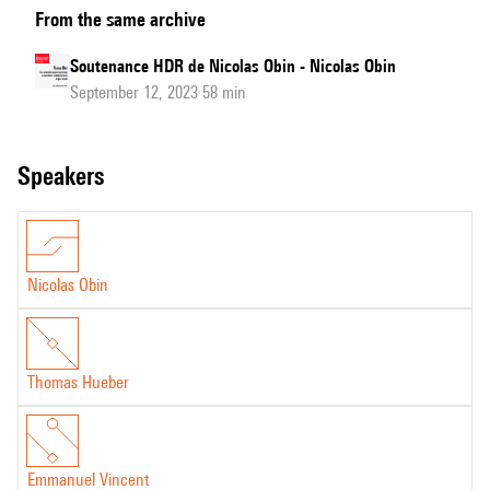
From the same archive
HDR
de
Soutenance HDR de Nicolas Obin - Nicolas Obin
Nicolas
September 12, 2023 58 min
Obin
-
speakers
Questions
du
Jury
Nicolas Obin
Thomas Hueber
Emmanuel Vincent