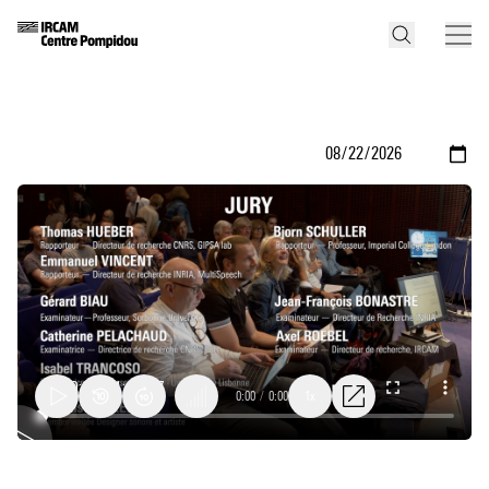
0:00
/
0:00
1x
Soutenance