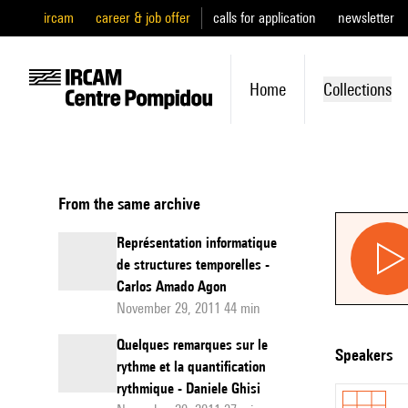
ircam
career & job offer
calls for application
newsletter
Home
Collections
From the same archive
Représentation informatique
de structures temporelles -
Carlos Amado Agon
November 29, 2011 44 min
Quelques remarques sur le
speakers
rythme et la quantification
rythmique - Daniele Ghisi