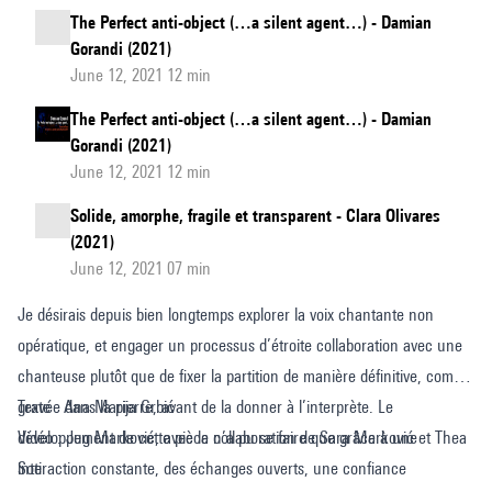
The Perfect anti-object (…a silent agent…) - Damian
Gorandi (2021)
June 12, 2021 12 min
The Perfect anti-object (…a silent agent…) - Damian
Gorandi (2021)
June 12, 2021 12 min
Solide, amorphe, fragile et transparent - Clara Olivares
(2021)
June 12, 2021 07 min
Je désirais depuis bien longtemps explorer la voix chantante non
opératique, et engager un processus d’étroite collaboration avec une
chanteuse plutôt que de fixer la partition de manière définitive, comme
gravée dans la pierre, avant de la donner à l’interprète. Le
Texte : Ana Marija Grbić
développement de cette pièce n’a pu se faire que grâce à une
Vidéo : Jug Marković, avec la collaboration de Sara Marković et Thea
interaction constante, des échanges ouverts, une confiance
Soti