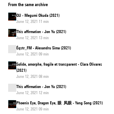
From the same archive
walks
barefoot
QU - Megumi Okuda (2021)
June 12, 2021 11 min
This affirmation - Jon Yu (2021)
June 12, 2021 13 min
Éqstr_FM - Alexandru Sima (2021)
June 12, 2021 09 min
Solide, amorphe, fragile et transparent - Clara Olivares
(2021)
June 12, 2021 08 min
This affirmation - Jon Yu (2021)
June 12, 2021 12 min
Phoenix Eye, Dragon Eye, 眼 凤眼 - Yang Song (2021)
June 12, 2021 09 min