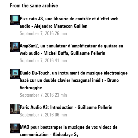
From the same archive
une
librairie
Pizzicato JS, une librairie de contrôle et d'effet web
d'interaction
audio - Alejandro Mantecon Guillen
web
September 7, 2016 26 min
audio
AmpSim2, un simulateur d'amplificateur de guitare en
(+
web audio - Michel Buffa, Guillaume Pellerin
projet
September 7, 2016 41 min
Collective
Dualo Du-Touch, un instrument de musique électronique
SoundWorks)
basé sur un double clavier hexagonal inédit - Bruno
Verbrugghe
September 7, 2016 23 min
Paris Audio #3: Introduction - Guillaume Pellerin
September 7, 2016 06 min
MAO pour bootstraper la musique de vos videos de
communication - Abdoulaye Sy