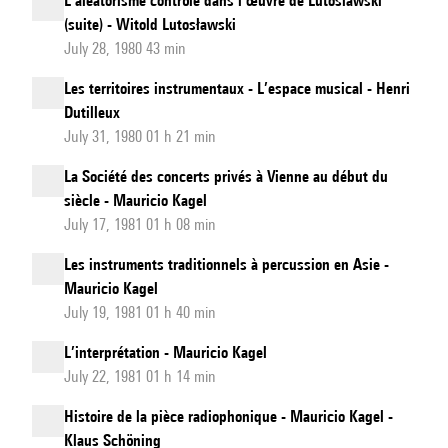
L’aléatorisme contrôlé dans l’œuvre de Lutoslawski
(suite) - Witold Lutosławski
July 28, 1980 43 min
Les territoires instrumentaux - L’espace musical - Henri
Dutilleux
July 31, 1980 01 h 21 min
La Société des concerts privés à Vienne au début du
siècle - Mauricio Kagel
July 17, 1981 01 h 08 min
Les instruments traditionnels à percussion en Asie -
Mauricio Kagel
July 19, 1981 01 h 40 min
L’interprétation - Mauricio Kagel
July 22, 1981 01 h 14 min
Histoire de la pièce radiophonique - Mauricio Kagel -
Klaus Schöning