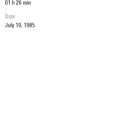
01 h 26 min
date
July 10, 1985