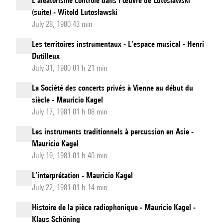
L’aléatorisme contrôlé dans l’œuvre de Lutoslawski
(suite) - Witold Lutosławski
July 28, 1980 43 min
Les territoires instrumentaux - L’espace musical - Henri
Dutilleux
July 31, 1980 01 h 21 min
La Société des concerts privés à Vienne au début du
siècle - Mauricio Kagel
July 17, 1981 01 h 08 min
Les instruments traditionnels à percussion en Asie -
Mauricio Kagel
July 19, 1981 01 h 40 min
L’interprétation - Mauricio Kagel
July 22, 1981 01 h 14 min
Histoire de la pièce radiophonique - Mauricio Kagel -
Klaus Schöning