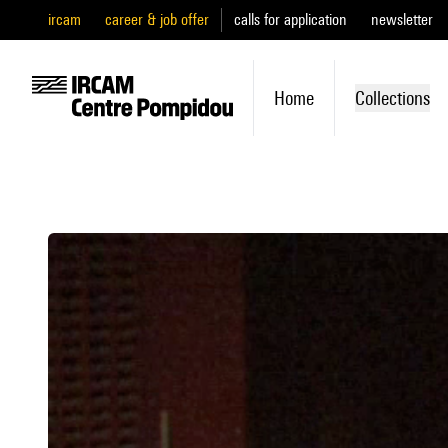
ircam
career & job offer
calls for application
newsletter
Home
Collections