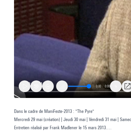
0:00
/
0:00
1x
Dans le cadre de ManiFeste-2013 : "The Pyre"
The
Mercredi 29 mai (création) | Jeudi 30 mai | Vendredi 31 mai | Same
Pyre
Entretien réalisé par Frank Madlener le 15 mars 2013.