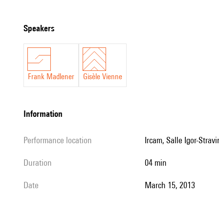
© Ircam, mars 2013
speakers
Frank Madlener
Gisèle Vienne
information
performance location
Ircam, Salle Igor-Stravi
duration
04 min
date
March 15, 2013