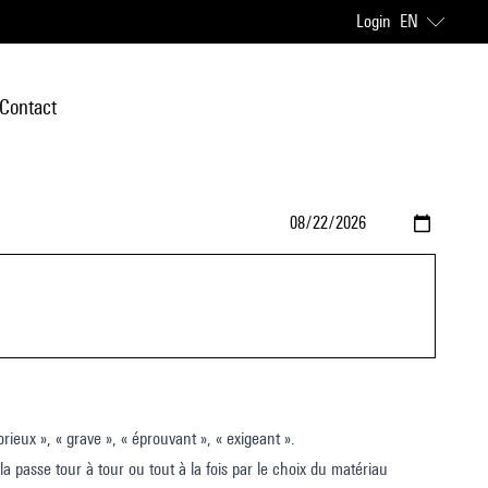
Login
EN
Contact
Le terme italien ostico pourrait se traduire par « ardu », « problématique », « subtil », « laborieux », « grave », « éprouvant », « exigeant ».
ela passe tour à tour ou tout à la fois par le choix du matériau