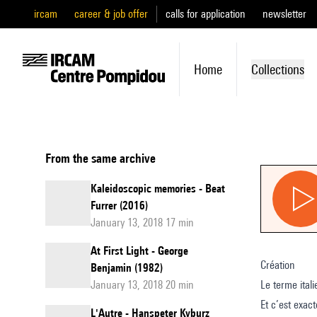
ircam
career & job offer
calls for application
newsletter
Home
Collections
From the same archive
Kaleidoscopic memories - Beat
Furrer (2016)
January 13, 2018 17 min
At First Light - George
Création
Benjamin (1982)
January 13, 2018 20 min
Et c’est exact
L'Autre - Hanspeter Kyburz