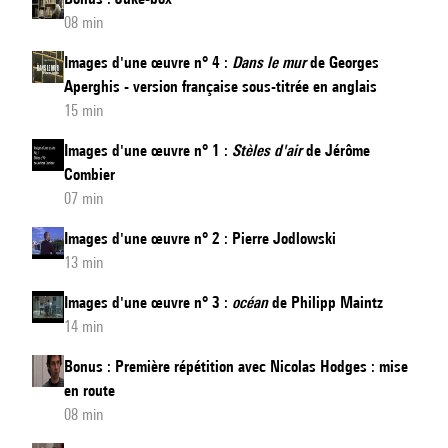
08 min
Images d'une œuvre n° 4 :
Dans le mur
de Georges
Aperghis - version française sous-titrée en anglais
15 min
Images d'une œuvre n° 1 :
Stèles d'air
de Jérôme
Combier
07 min
Images d'une œuvre n° 2 : Pierre Jodlowski
13 min
Images d'une œuvre n° 3 :
océan
de Philipp Maintz
14 min
Bonus : Première répétition avec Nicolas Hodges : mise
en route
08 min