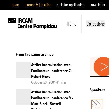
ircam
career & job offer
calls for application
newsletter
Home
Collections
From the same archive
Atelier Improvisation avec
l'ordinateur : conférence 2 -
Robert Rowe
October 20, 2004 41 min
speakers
Atelier Improvisation avec
l'ordinateur : conférence 9 -
Matt Black, Russell