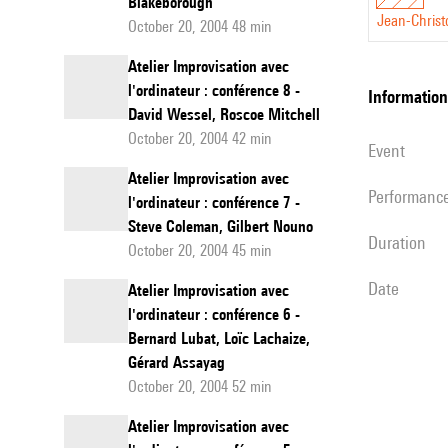
Blakeborough
Jean-Christ
October 20, 2004 48 min
Atelier Improvisation avec
l'ordinateur : conférence 8 -
information
David Wessel, Roscoe Mitchell
October 20, 2004 42 min
event
Atelier Improvisation avec
performanc
l'ordinateur : conférence 7 -
Steve Coleman, Gilbert Nouno
duration
October 20, 2004 45 min
date
Atelier Improvisation avec
l'ordinateur : conférence 6 -
Bernard Lubat, Loïc Lachaize,
Gérard Assayag
October 20, 2004 52 min
Atelier Improvisation avec