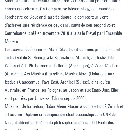
Stadtpläne und die Versuchungen der Winternächte pour quatuor à
cordes et orchestre, On Comparative Meteorology, commande de
l’orchestre de Cleveland, auprès duquel le compositeur vient
d’achever une résidence de deux ans, suivit de son second volet
Contrebande, créé en novembre 2010 à la salle Pleyel par l'Ensemble
Modern.
Les œuvres de Johannes Maria Staud sont données principalement
au festival de Salzbourg, à la Biennale de Munich, au festival de
Witten et à la Philharmonie de Berlin (Allemagne), à Wien Modern
(Autriche), Ars Musica (Bruxelles), Musica Nova (Finlande), aux
festivals Gaudeamus (Pays-Bas), Archipel (Suisse), ainsi qu’en
Australie, en France, en Pologne, au Japon et aux Etats-Unis. Elles
sont publiées par Universal Edition depuis 2000.
Musicien de formation, Robin Meier étudie la composition à Zurich et
à Lucerne. Diplômé en composition électroacoustique au CNR de
Nice, il obtient le diplôme de philosophie cognitive de l’Ecole des