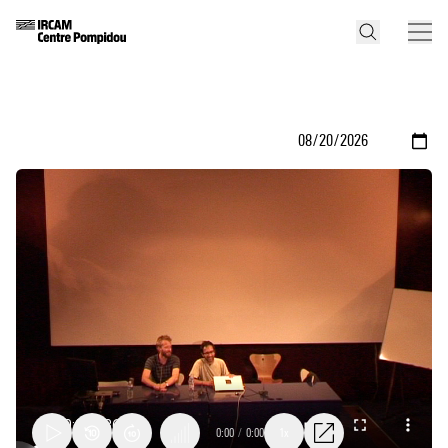
0:00
/
0:00
1x