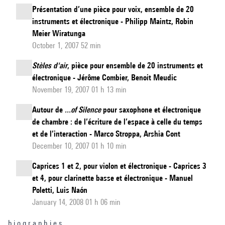
Présentation d’une pièce pour voix, ensemble de 20
instruments et électronique - Philipp Maintz, Robin
Meier Wiratunga
October 1, 2007 52 min
Stèles d'air
, pièce pour ensemble de 20 instruments et
électronique - Jérôme Combier, Benoit Meudic
November 19, 2007 01 h 13 min
Autour de
...of Silence
pour saxophone et électronique
de chambre : de l’écriture de l’espace à celle du temps
et de l’interaction - Marco Stroppa, Arshia Cont
December 10, 2007 01 h 10 min
Caprices 1 et 2, pour violon et électronique - Caprices 3
et 4, pour clarinette basse et électronique - Manuel
Poletti, Luis Naón
January 14, 2008 01 h 06 min
b i o g r a p h i e s