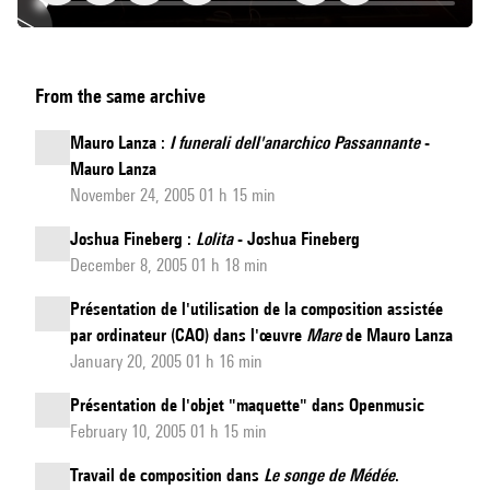
Le
From the same archive
Voyage
.
Monodrame
Mauro Lanza :
I funerali dell'anarchico Passannante
-
pour
Mauro Lanza
un
November 24, 2005 01 h 15 min
comédien,
Joshua Fineberg :
Lolita
- Joshua Fineberg
2
December 8, 2005 01 h 18 min
sopranos,
Présentation de l'utilisation de la composition assistée
alto,
par ordinateur (CAO) dans l'œuvre
Mare
de Mauro Lanza
ténor,
January 20, 2005 01 h 16 min
2
barytons-
Présentation de l'objet "maquette" dans Openmusic
February 10, 2005 01 h 15 min
basse,
trompette,
Travail de composition dans
Le songe de Médée
.