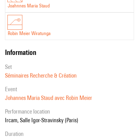
Joahnnes Maria Staud
d’achever une résidence de deux ans, suivit de son second volet
sont présentées en Europe, aux Amériques et en Asie. Plus
Contrebande, créé en novembre 2010 à la salle Pleyel par l'Ensemble
récemment, il a exposé au Musée d’Art Moderne de la Ville de Paris,
Modern.
au Palais de Tokyo et dans les caves Vranken-Pommery à Reims.
Robin Meier Wiratunga
information
set
Séminaires Recherche & Création
event
Johannes Maria Staud avec Robin Meier
performance location
Ircam, Salle Igor-Stravinsky (Paris)
duration