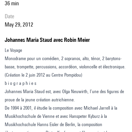
36 min
date
May 29, 2012
Johannes Maria Staud avec Robin Meier
Le Voyage
Monodrame pour un comédien, 2 sopranos, alto, ténor, 2 barytons-
basse, trompette, percussions, accordéon, violoncelle et électronique.
(Création le 2 juin 2012 au Centre Pompidou)
b i o g r a p h i e s
Johannes Maria Staud est, avec Olga Neuwirth, l’une des figures de
proue de la jeune création autrichienne.
De 1994 à 2001, il étudie la composition avec Michael Jarrell à la
Musikhochschule de Vienne et avec Hanspeter Kyburz à la
Musikhochschule Hanns Eisler de Berlin, la composition