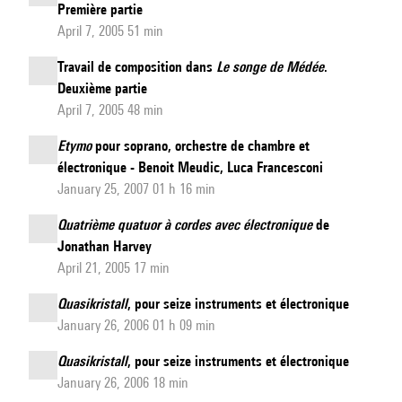
percussions,
Première partie
accordéon,
April 7, 2005 51 min
violoncelle
Travail de composition dans
Le songe de Médée
.
et
Deuxième partie
électronique.
April 7, 2005 48 min
(Création
Etymo
pour soprano, orchestre de chambre et
le
électronique - Benoit Meudic, Luca Francesconi
2
January 25, 2007 01 h 16 min
juin
Quatrième quatuor à cordes avec électronique
de
2012
Jonathan Harvey
au
April 21, 2005 17 min
Centre
Quasikristall
, pour seize instruments et électronique
Pompidou)
January 26, 2006 01 h 09 min
Quasikristall
, pour seize instruments et électronique
January 26, 2006 18 min