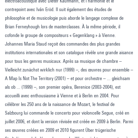
électroacoustique avec Dieter Kaufmann, et l’harmonie et le
contrepoint avec Iván Eröd. Il suit également des études de
philosophie et de musicologie puis aborde le langage complexe de
Brian Ferneyhough lors de masterclasses. À la même période, il
cofonde le groupe de compositeurs « Gegenklang » à Vienne.
Johannes Maria Staud reçoit des commandes des plus grandes
institutions internationales et son catalogue révèle une grande aisance
pour tous les genres musicaux. Après sa musique de chambre –
Vielleicht zunächst wirklich nur (1999) –, des œuvres pour ensemble –
A Map Is Not The Territory (2001) – et pour orchestre – ... gleichsam
als ob ... (1999) –, son premier opéra, Berenice (2003-2004), est
accueilli avec enthousiasme à Vienne et à Berlin en 2004. Pour
célébrer les 250 ans de la naissance de Mozart, le festival de
Salzbourg lui commande le concerto pour violoncelle Segue, créé en
juillet 2006, et dont la version révisée est créée en 2009 à Berlin. Parmi
ses œuvres créées en 2009 et 2010 figurent Über trügerische