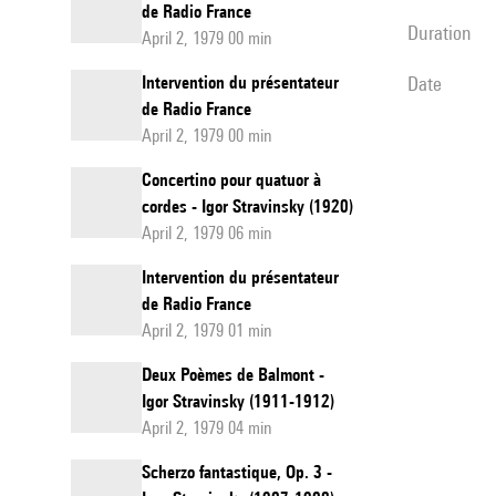
de Radio France
duration
April 2, 1979 00 min
Intervention du présentateur
date
de Radio France
April 2, 1979 00 min
Concertino pour quatuor à
cordes - Igor Stravinsky (1920)
April 2, 1979 06 min
Intervention du présentateur
de Radio France
April 2, 1979 01 min
Deux Poèmes de Balmont -
Igor Stravinsky (1911-1912)
April 2, 1979 04 min
Scherzo fantastique, Op. 3 -