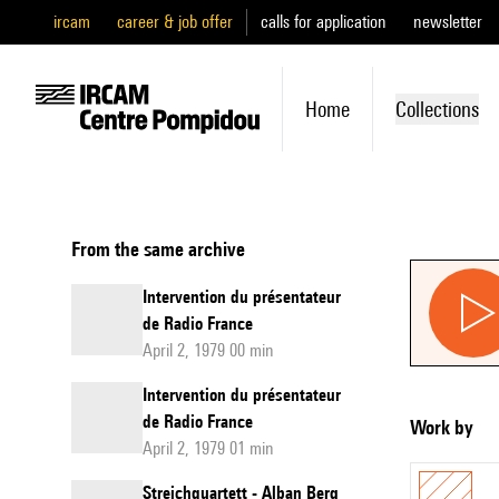
ircam
career & job offer
calls for application
newsletter
Home
Collections
From the same archive
Intervention du présentateur
de Radio France
April 2, 1979 00 min
Intervention du présentateur
de Radio France
Work by
April 2, 1979 01 min
Streichquartett - Alban Berg