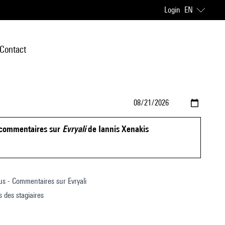
Login
EN
Contact
 commentaires sur
Evryali
de Iannis Xenakis
ius - Commentaires sur Evryali
 des stagiaires