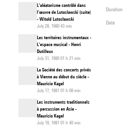
L’aléatorisme contrôlé dans
duration
l’œuvre de Lutoslawski (suite)
- Witold Lutosławski
date
July 28, 1980 43 min
Les territoires instrumentaux -
L’espace musical - Henri
Dutilleux
July 31, 1980 01 h 21 min
La Société des concerts privés
à Vienne au début du siècle -
Mauricio Kagel
July 17, 1981 01 h 08 min
Les instruments traditionnels
à percussion en Asie -
Mauricio Kagel
July 19, 1981 01 h 40 min