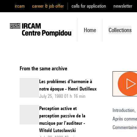
ircam
career & job offer
calls for application
newsletter
Home
Collections
From the same archive
Les problèmes d’harmonie à
notre époque - Henri Dutilleux
July 25, 1980 01 h 16 min
Perception active et
Introduction,
perception passive de la
Après comment
musique par l’auditeur -
Commentaires
Witold Lutosławski