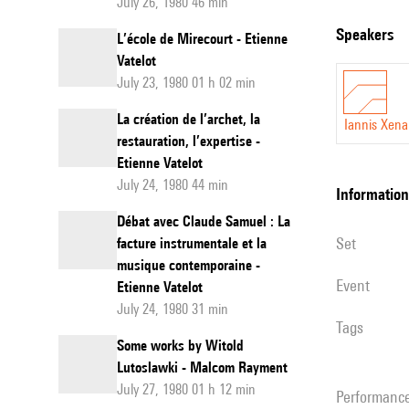
July 26, 1980 46 min
speakers
L’école de Mirecourt - Etienne
Vatelot
July 23, 1980 01 h 02 min
La création de l’archet, la
Iannis Xena
restauration, l’expertise -
Etienne Vatelot
July 24, 1980 44 min
information
Débat avec Claude Samuel : La
set
facture instrumentale et la
musique contemporaine -
event
Etienne Vatelot
July 24, 1980 31 min
Tags
Some works by Witold
Lutoslawki - Malcom Rayment
July 27, 1980 01 h 12 min
performanc