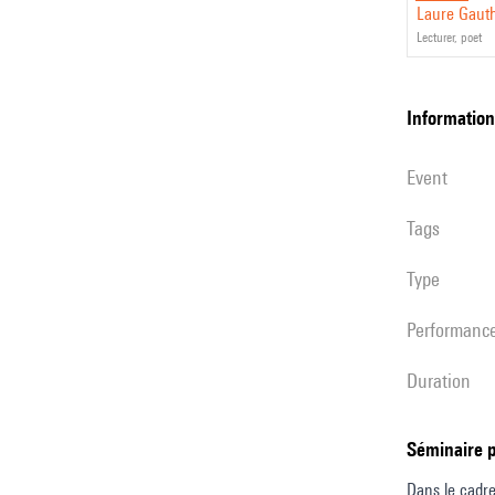
Laure Gauth
lecturer, poet
information
event
Tags
Type
performanc
duration
Séminaire 
Dans le cadre