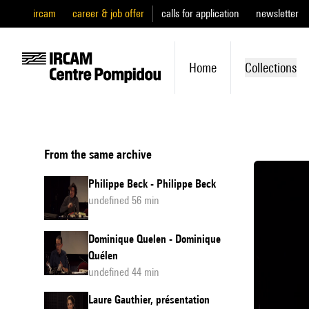
ircam
career & job offer
calls for application
newsletter
Home
Collections
From the same archive
Philippe Beck - Philippe Beck
undefined 56 min
Dominique Quelen - Dominique
Quélen
undefined 44 min
Laure Gauthier, présentation