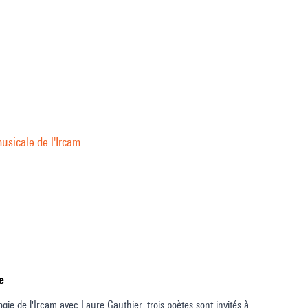
usicale de l'Ircam
e
ie de l'Ircam avec Laure Gauthier, trois poètes sont invités à