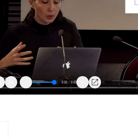
0:00
/
0:00
1x
r