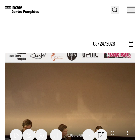
0:00
/
0:00
1x