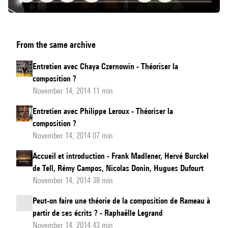
Commentaires
From the same archive
des
trois
Entretien avec Chaya Czernowin - Théoriser la
entretiens
composition ?
filmés
November 14, 2014 11 min
Entretien avec Philippe Leroux - Théoriser la
composition ?
November 14, 2014 07 min
Accueil et introduction - Frank Madlener, Hervé Burckel
de Tell, Rémy Campos, Nicolas Donin, Hugues Dufourt
November 14, 2014 38 min
Peut-on faire une théorie de la composition de Rameau à
partir de ses écrits ? - Raphaëlle Legrand
November 14, 2014 43 min