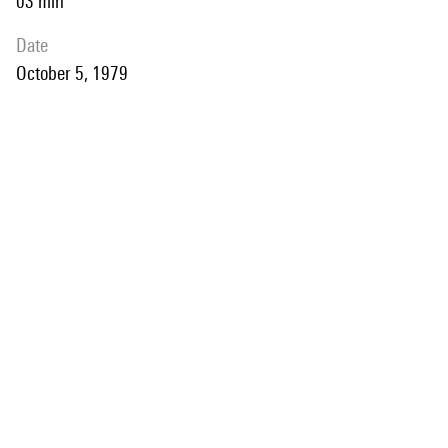
03 min
date
October 5, 1979