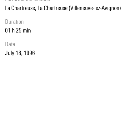
La Chartreuse, La Chartreuse (Villeneuve-lez-Avignon)
duration
01 h 25 min
date
July 18, 1996