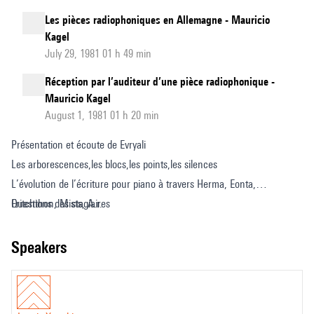
Les pièces radiophoniques en Allemagne - Mauricio
Kagel
July 29, 1981 01 h 49 min
Réception par l’auditeur d’une pièce radiophonique -
Mauricio Kagel
August 1, 1981 01 h 20 min
Présentation et écoute de Evryali
Les arborescences,les blocs,les points,les silences
L’évolution de l’écriture pour piano à travers Herma, Eonta,
Eritchthon, Mists, A.r.
Questions des stagiaires
speakers